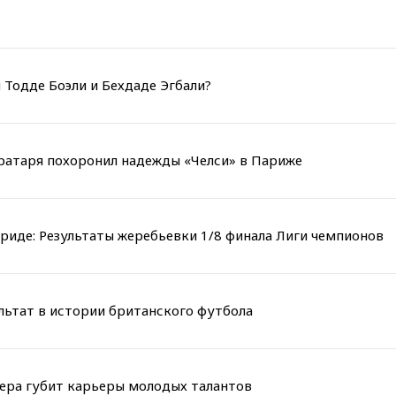
 Тодде Боэли и Бехдаде Эгбали?
вратаря похоронил надежды «Челси» в Париже
риде: Результаты жеребьевки 1/8 финала Лиги чемпионов
льтат в истории британского футбола
мера губит карьеры молодых талантов