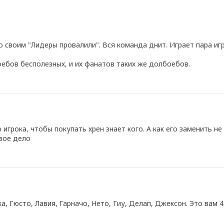
со своим "Лидеры провалили". Вся команда днит. Играет пара игр
ебов бесполезных, и их фанатов таких же долбоебов.
игрока, чтобы покупать хрен знает кого. А как его заменить не 
вое дело
ка, Гюсто, Лавия, Гарначо, Нето, Гиу, Делап, Джексон. Это вам 