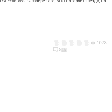
. Если «Реал» заберёт его, АПЛ потеряет звезду, но
1078
8