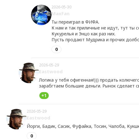
2026-05-30
MaxFan
Ты переиграл в ФИФА.
К нам и так приличные не идут, тут ты 
Кукурелья и Энцо как раз них.
Пусть продают Мудрика и прочих долбо
0
2026-05-29
Eastwood
Логика у тебя офигенная!))) продать колючего 
зарабгтаем большие деньги. Рынок сделает с
+1
2026-05-29
Eastwood
Йорги, Бадик, Сасик, Фуфайка, Тосин, Чалоба, Кукш
0