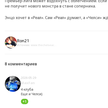
Премьер-лига может вздохнуть с облегчением. Если «
не получит нового монстра в стане соперника.
Энцо хочет в «Реал». Сам «Реал» думает, а «Челси» жд
Ron21
Источник:
www.thechelseac...
8 комментариев
2026-05-29
MaxFan
4 клуба
Еще и Челси)
+1