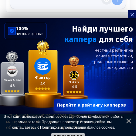
×
Найди лучшего
100%
честные данные
каппера
для себя
ChelseaBluesRu
ФК Челси
Честный рейтинг на
Посетителям
Информация
основе статистики,
реальных
отзывов и
проходимости
Ежевечерний дайджест главных новостей от
редакции ChelseaBlues.ru — подписывайтесь!
Фактор
Never Alone
Gsport
4.9
4.8
4.6
Перейти к рейтингу капперов
→
«ChelseaBlues.ru © 2010-2026. При использовании
Этот сайт использует файлы cookies для более комфортной работы
материалов сайта, гиперссылка на Chelseablues.ru
пользователя. Продолжая просмотр страниц сайта, вы
обязательна». Для лиц старше 18 лет.
соглашаетесь с
Политикой использования файлов cookies
.