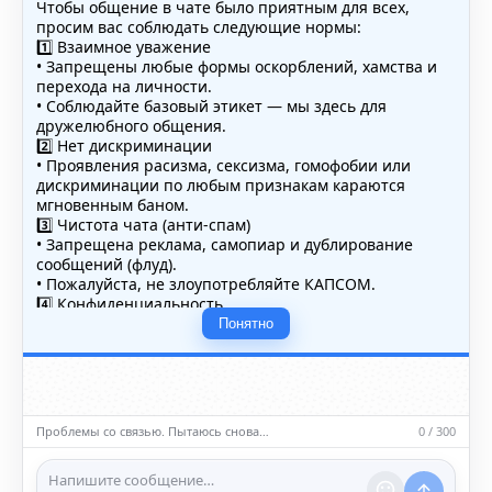
Чтобы общение в чате было приятным для всех,
просим вас соблюдать следующие нормы:
1️⃣ Взаимное уважение
• Запрещены любые формы оскорблений, хамства и
перехода на личности.
• Соблюдайте базовый этикет — мы здесь для
дружелюбного общения.
2️⃣ Нет дискриминации
• Проявления расизма, сексизма, гомофобии или
дискриминации по любым признакам караются
мгновенным баном.
3️⃣ Чистота чата (анти-спам)
• Запрещена реклама, самопиар и дублирование
сообщений (флуд).
• Пожалуйста, не злоупотребляйте КАПСОМ.
4️⃣ Конфиденциальность
• Не публикуйте личные данные — свои или чужие
Понятно
(телефоны, адреса, документы).
5️⃣ Уместность контента
• Обсуждайте темы, соответствующие тематике чата.
• Запрещён шок-контент, материалы 18+ и призывы к
насилию.
Проблемы со связью. Пытаюсь снова…
0 / 300
ℹ️ Модераторы и администраторы вправе удалять
сообщения и ограничивать доступ к чату при
нарушении правил.