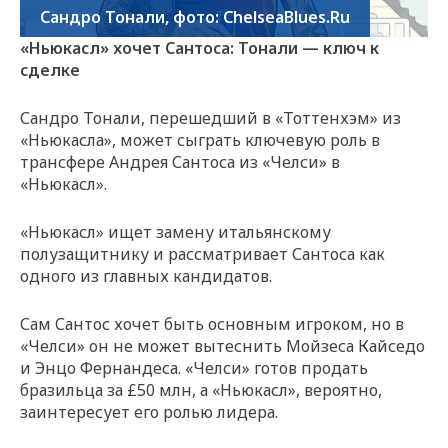
Сандро Тонали, фото: ChelseaBlues.Ru
«Ньюкасл» хочет Сантоса: Тонали — ключ к
сделке
Сандро Тонали, перешедший в «Тоттенхэм» из
«Ньюкасла», может сыграть ключевую роль в
трансфере Андрея Сантоса из «Челси» в
«Ньюкасл».
«Ньюкасл» ищет замену итальянскому
полузащитнику и рассматривает Сантоса как
одного из главных кандидатов.
Сам Сантос хочет быть основным игроком, но в
«Челси» он не может вытеснить Мойзеса Кайседо
и Энцо Фернандеса. «Челси» готов продать
бразильца за £50 млн, а «Ньюкасл», вероятно,
заинтересует его ролью лидера.