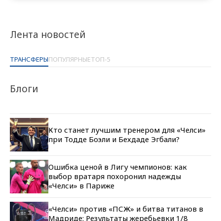
Лента новостей
ТРАНСФЕРЫ
ПОПУЛЯРНЫЕ
ТОП-5
Блоги
Кто станет лучшим тренером для «Челси»
при Тодде Боэли и Бехдаде Эгбали?
Ошибка ценой в Лигу чемпионов: как
выбор вратаря похоронил надежды
«Челси» в Париже
«Челси» против «ПСЖ» и битва титанов в
Мадриде: Результаты жеребьевки 1/8