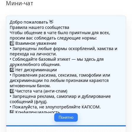
Мини-чат
Добро пожаловать 👋
Правила нашего сообщества
Чтобы общение в чате было приятным для всех,
просим вас соблюдать следующие нормы:
1️⃣ Взаимное уважение
• Запрещены любые формы оскорблений, хамства и
перехода на личности.
• Соблюдайте базовый этикет — мы здесь для
дружелюбного общения.
2️⃣ Нет дискриминации
• Проявления расизма, сексизма, гомофобии или
дискриминации по любым признакам караются
мгновенным баном.
3️⃣ Чистота чата (анти-спам)
• Запрещена реклама, самопиар и дублирование
сообщений (флуд).
• Пожалуйста, не злоупотребляйте КАПСОМ.
4️⃣ Конфиденциальность
• Не публикуйте личные данные — свои или чужие
Понятно
(телефоны, адреса, документы).
5️⃣ Уместность контента