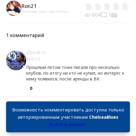
Ron21
Источник:
www.talkchelsea...
604
1
1 комментарий
2026-06-13
Rok13
Прошлым летом тоже писали про несколько
клубов, по итогу ни кто не купил, но интерес к
нему появился, после аренды в ВХ.
0
Возможность комментировать доступна только
авторизрованным участникам
ChelseaBlues
Войти в аккаунт