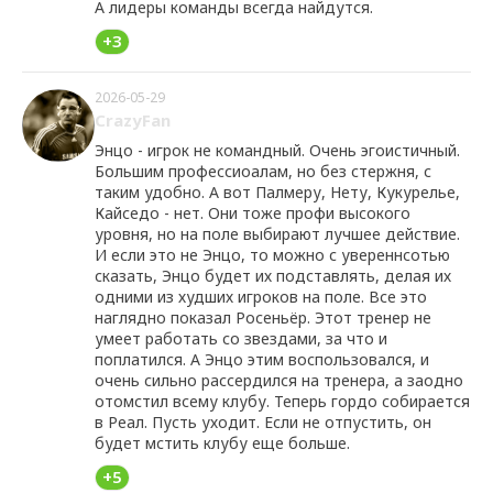
А лидеры команды всегда найдутся.
+3
2026-05-29
CrazyFan
Энцо - игрок не командный. Очень эгоистичный.
Большим профессиоалам, но без стержня, с
таким удобно. А вот Палмеру, Нету, Кукурелье,
Кайседо - нет. Они тоже профи высокого
уровня, но на поле выбирают лучшее действие.
И если это не Энцо, то можно с увереннсотью
сказать, Энцо будет их подставлять, делая их
одними из худших игроков на поле. Все это
наглядно показал Росеньёр. Этот тренер не
умеет работать со звездами, за что и
поплатился. А Энцо этим воспользовался, и
очень сильно рассердился на тренера, а заодно
отомстил всему клубу. Теперь гордо собирается
в Реал. Пусть уходит. Если не отпустить, он
будет мстить клубу еще больше.
+5