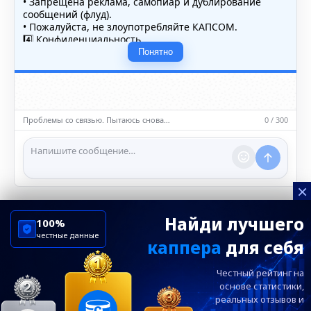
• Запрещена реклама, самопиар и дублирование
сообщений (флуд).
• Пожалуйста, не злоупотребляйте КАПСОМ.
4️⃣ Конфиденциальность
• Не публикуйте личные данные — свои или чужие
Понятно
(телефоны, адреса, документы).
5️⃣ Уместность контента
• Обсуждайте темы, соответствующие тематике чата.
• Запрещён шок-контент, материалы 18+ и призывы к
насилию.
Проблемы со связью. Пытаюсь снова…
0 / 300
ℹ️ Модераторы и администраторы вправе удалять
сообщения и ограничивать доступ к чату при
нарушении правил.
×
Найди лучшего
100%
честные данные
каппера
для себя
ChelseaBluesRu
ФК Челси
Честный рейтинг на
Посетителям
Информация
основе статистики,
реальных
отзывов и