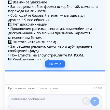
1️⃣ Взаимное уважение
• Запрещены любые формы оскорблений, хамства и
перехода на личности.
• Соблюдайте базовый этикет — мы здесь для
дружелюбного общения.
2️⃣ Нет дискриминации
• Проявления расизма, сексизма, гомофобии или
дискриминации по любым признакам караются
мгновенным баном.
3️⃣ Чистота чата (анти-спам)
• Запрещена реклама, самопиар и дублирование
сообщений (флуд).
• Пожалуйста, не злоупотребляйте КАПСОМ.
4️⃣ Конфиденциальность
• Не публикуйте личные данные — свои или чужие
Понятно
(телефоны, адреса, документы).
5️⃣ Уместность контента
• Обсуждайте темы, соответствующие тематике чата.
• Запрещён шок-контент, материалы 18+ и призывы к
насилию.
Проблемы со связью. Пытаюсь снова…
0 / 300
ℹ️ Модераторы и администраторы вправе удалять
сообщения и ограничивать доступ к чату при
нарушении правил.