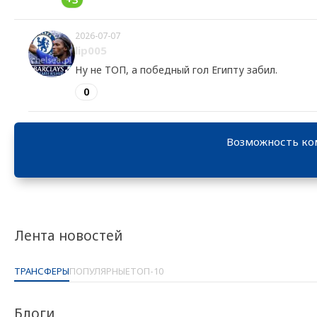
2026-07-07
lip005
Ну не ТОП, а победный гол Египту забил.
0
Возможность ко
Лента новостей
ТРАНСФЕРЫ
ПОПУЛЯРНЫЕ
ТОП-10
Блоги