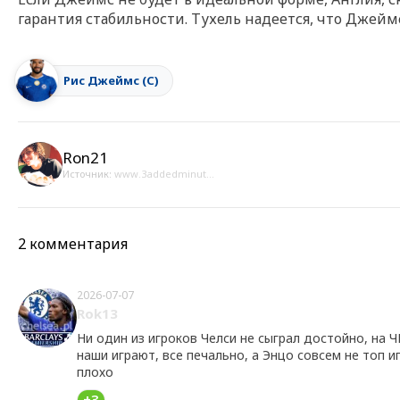
гарантия стабильности. Тухель надеется, что Джей
Рис Джеймс (С)
Ron21
Источник:
www.3addedminut...
2 комментария
2026-07-07
Rok13
Ни один из игроков Челси не сыграл достойно, на 
наши играют, все печально, а Энцо совсем не топ и
плохо
+3