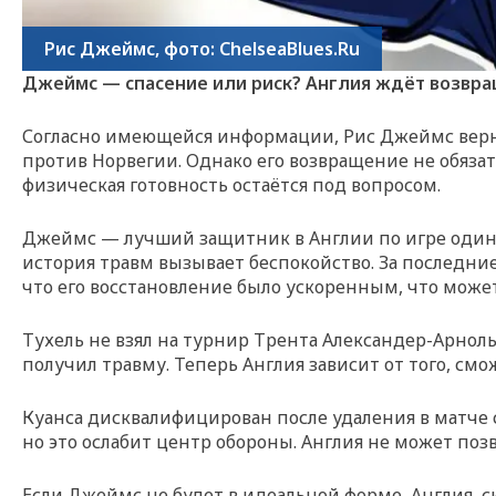
Рис Джеймс, фото: ChelseaBlues.Ru
Джеймс — спасение или риск? Англия ждёт возвр
Согласно имеющейся информации, Рис Джеймс вернул
против Норвегии. Однако его возвращение не обяза
физическая готовность остаётся под вопросом.
Джеймс — лучший защитник в Англии по игре один в
история травм вызывает беспокойство. За последни
что его восстановление было ускоренным, что може
Тухель не взял на турнир Трента Александер-Арноль
получил травму. Теперь Англия зависит от того, см
Куанса дисквалифицирован после удаления в матче 
но это ослабит центр обороны. Англия не может поз
Если Джеймс не будет в идеальной форме, Англия, с