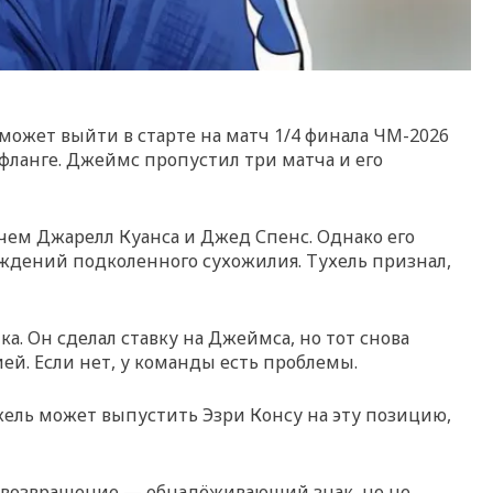
ожет выйти в старте на матч 1/4 финала ЧМ-2026
фланге. Джеймс пропустил три матча и его
чем Джарелл Куанса и Джед Спенс. Однако его
еждений подколенного сухожилия. Тухель признал,
. Он сделал ставку на Джеймса, но тот снова
ей. Если нет, у команды есть проблемы.
хель может выпустить Эзри Консу на эту позицию,
го возвращение — обнадёживающий знак, но не