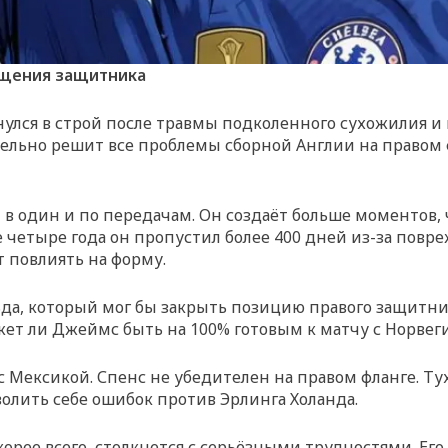
ащения защитника
ся в строй после травмы подколенного сухожилия и м
тельно решит все проблемы сборной Англии на правом 
 один и по передачам. Он создаёт больше моментов, 
е четыре года он пропустил более 400 дней из-за повр
т повлиять на форму.
да, который мог бы закрыть позицию правого защитника
ожет ли Джеймс быть на 100% готовым к матчу с Норвеги
с Мексикой. Спенс не убедителен на правом фланге. Ту
волить себе ошибок против Эрлинга Холанда.
корее всего, столкнется с серьёзными трудностями. Е