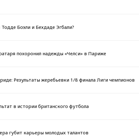
 Тодде Боэли и Бехдаде Эгбали?
вратаря похоронил надежды «Челси» в Париже
риде: Результаты жеребьевки 1/8 финала Лиги чемпионов
льтат в истории британского футбола
мера губит карьеры молодых талантов