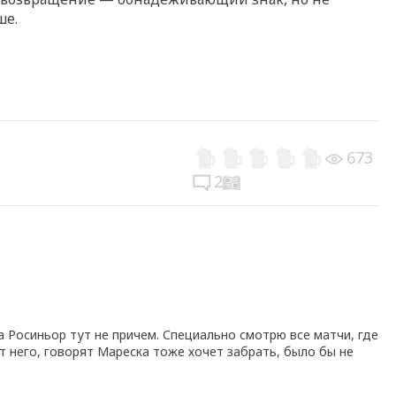
ше.
673
2
а Росиньор тут не причем. Специально смотрю все матчи, где
от него, говорят Мареска тоже хочет забрать, было бы не