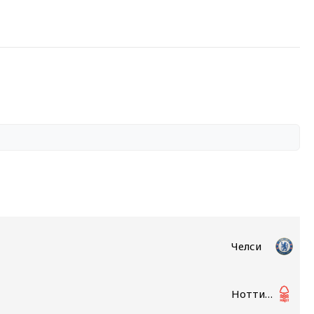
Челси
Ноттингем Форест