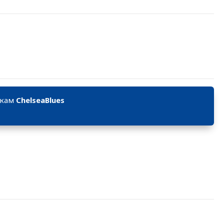
икам
ChelseaBlues