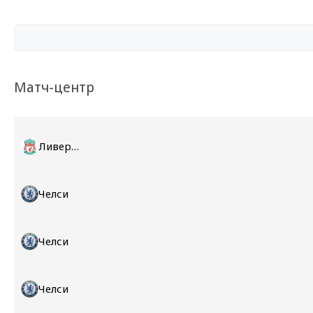
Матч-центр
Ливерпуль
Челси
Челси
Челси