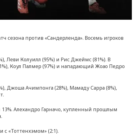
атч сезона против «Сандерленда». Восемь игроков
), Леви Колуилл (95%) и Рис Джеймс (81%). В
91%), Коул Палмер (97%) и нападающий Жоао Педро
%), Джоша Ачимпонга (28%), Мамаду Сарра (8%),
т.
л 13%. Алехандро Гарначо, купленный прошлым
.
 с «Тоттенхэмом» (2:1).