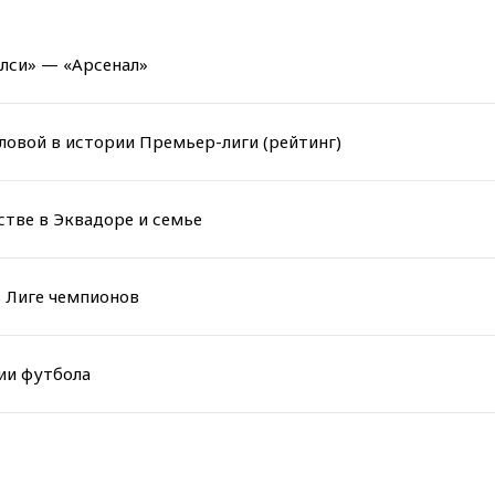
елси» — «Арсенал»
ловой в истории Премьер-лиги (рейтинг)
стве в Эквадоре и семье
в Лиге чемпионов
ии футбола