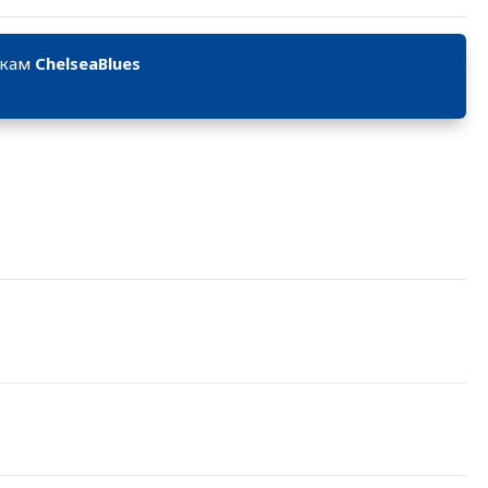
икам
ChelseaBlues