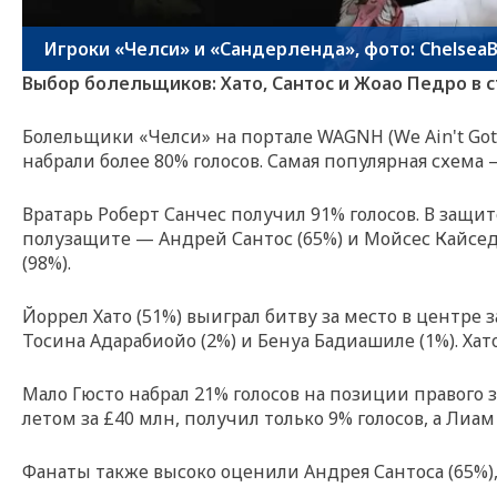
Игроки «Челси» и «Сандерленда», фото: ChelseaB
Выбор болельщиков: Хато, Сантос и Жоао Педро в 
Болельщики «Челси» на портале WAGNH (We Ain't Got
набрали более 80% голосов. Самая популярная схема — 
Вратарь Роберт Санчес получил 91% голосов. В защит
полузащите — Андрей Сантос (65%) и Мойсес Кайседо
(98%).
Йоррел Хато (51%) выиграл битву за место в центре 
Тосина Адарабиойо (2%) и Бенуа Бадиашиле (1%). Хат
Мало Гюсто набрал 21% голосов на позиции правого
летом за £40 млн, получил только 9% голосов, а Ли
Фанаты также высоко оценили Андрея Сантоса (65%), 