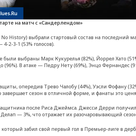
lues.Ru
старте на матч с «Сандерлендом»
 No History) выбрали стартовый состав на последний м
4-2-3-1 (53% голосов).
е были выбраны Марк Кукурелья (82%), Йоррел Хато (51%
 (96%). В атаке — Педру Нету (69%), Энцо Фернандес (
защиты, опередив Трево Чалобу (44%), Уэсли Фофану (32
о завершает сезон в отличной форме, и фанаты это ценя
 защитника после Риса Джеймса. Джесси Дерри получи
ам Делап — 3%, что отражает их разочаровывающий сезон
который забил свой первый гол в Премьер-лиге в дерби