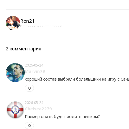
Ron21
Источник:
weaintgotnohist...
2 комментария
2026-05-24
Marvin79
хороший состав выбрали болельщики на игру с Са
0
2026-05-24
Chelsea2279
Палмер опять будет ходить пешком?
0