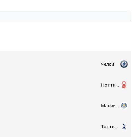
Челси
Ноттингем Форест
Манчестер Сити
Тоттенхэм