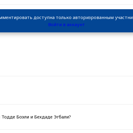
мментировать доступна только авторизрованным участн
Войти в аккаунт
 Тодде Боэли и Бехдаде Эгбали?