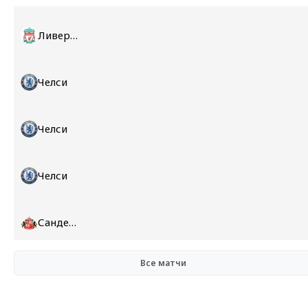
Ливерпуль
Челси
Челси
Челси
Сандерленд
Все матчи