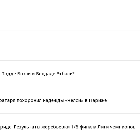
 Тодде Боэли и Бехдаде Эгбали?
вратаря похоронил надежды «Челси» в Париже
риде: Результаты жеребьевки 1/8 финала Лиги чемпионов