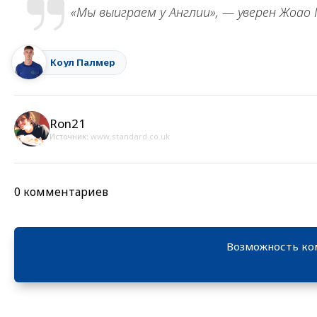
«Мы выиграем у Англии», — уверен Жоао 
Коул Палмер
Ron21
Источник:
www.standard.co.uk
0 комментариев
Возможность ко