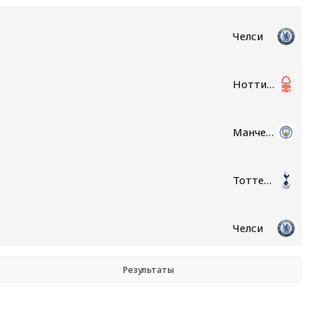
Челси
Ноттингем Форест
Манчестер Сити
Тоттенхэм
Челси
Результаты