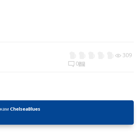
309
0
икам
ChelseaBlues