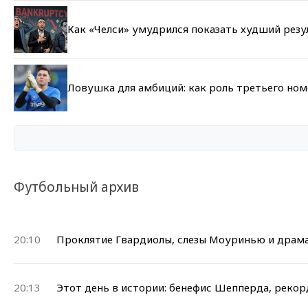
Как «Челси» умудрился показать худший резу
Ловушка для амбиций: как роль третьего но
Футбольный архив
20:10
Проклятие Гвардиолы, слезы Моуринью и драма
20:13
Этот день в истории: бенефис Шепперда, рекор