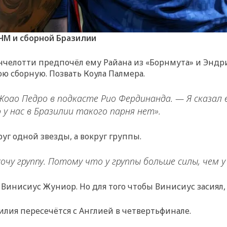
ЧМ и сборной Бразилии
нчелотти предпочёл ему Райана из «Борнмута» и Эндр
вою сборную. Позвать Коула Палмера.
Жоао Педро в подкасте Рио Фердинанда. — Я сказал 
у нас в Бразилии такого парня нет».
уг одной звезды, а вокруг группы.
 хочу группу. Потому что у группы больше силы, чем 
 Винисиус Жуниор. Но для того чтобы Винисиус засиял,
илия пересечётся с Англией в четвертьфинале.