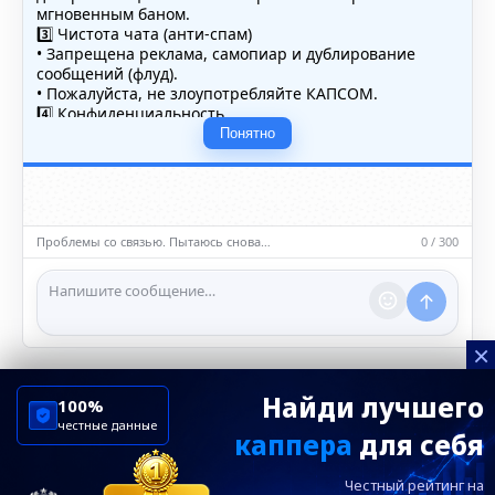
мгновенным баном.
3️⃣ Чистота чата (анти-спам)
• Запрещена реклама, самопиар и дублирование
сообщений (флуд).
• Пожалуйста, не злоупотребляйте КАПСОМ.
4️⃣ Конфиденциальность
• Не публикуйте личные данные — свои или чужие
Понятно
(телефоны, адреса, документы).
5️⃣ Уместность контента
• Обсуждайте темы, соответствующие тематике чата.
• Запрещён шок-контент, материалы 18+ и призывы к
насилию.
Проблемы со связью. Пытаюсь снова…
0 / 300
ℹ️ Модераторы и администраторы вправе удалять
сообщения и ограничивать доступ к чату при
нарушении правил.
×
Найди лучшего
100%
честные данные
каппера
для себя
ChelseaBluesRu
ФК Челси
Честный рейтинг на