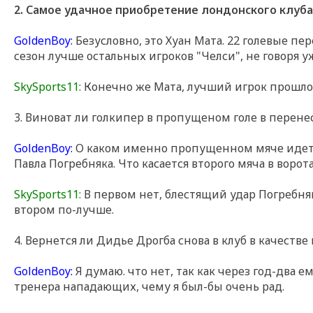
2. Самое удачное приобретение лондонского клуба
GoldenBoy:
Безусловно, это Хуан Мата. 22 голевые пер
сезон лучше остальных игроков "Челси", не говоря 
SkySports11:
Конечно же Мата, лучший игрок прошло
3. Виноват ли голкипер в пропущеном голе в перен
GoldenBoy:
О каком именно пропущенном мяче идет ре
Павла Погребняка. Что касается второго мяча в ворот
SkySports11:
В первом нет, блестящий удар Погребняка
втором по-лучше.
4. Вернется ли Дидье Дрогба снова в клуб в качестве
GoldenBoy:
Я думаю. что нет, так как через год-два е
тренера нападающих, чему я был-бы очень рад.