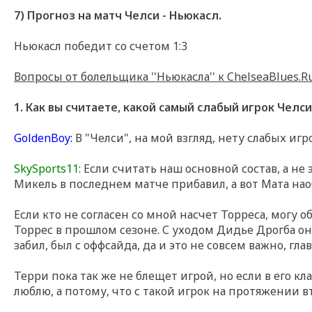
7) Прогноз на матч Челси - Ньюкасл.
Ньюкасл победит со счетом 1:3
Вопросы от болельщика ''Ньюкасла'' к ChelseaBlues.R
1. Как вы считаете, какой самый слабый игрок Челси
GoldenBoy:
В "Челси", на мой взгляд, нету слабых иг
SkySports11:
Если считать наш основной состав, а не 
Микель в последнем матче прибавил, а вот Мата нао
Если кто не согласен со мной насчет Торреса, могу
Торрес в прошлом сезоне. С уходом Дидье Дрогба он
забил, был с оффсайда, да и это не совсем важно, гла
Терри пока так же не блещет игрой, но если в его кла
люблю, а потому, что с такой игрок на протяжении вт