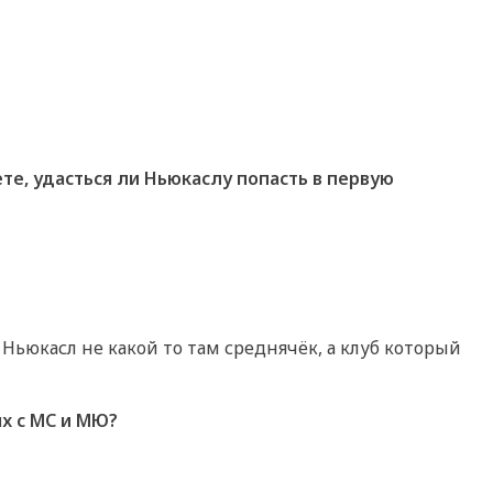
те, удасться ли Ньюкаслу попасть в первую
 Ньюкасл не какой то там среднячёк, а клуб который
ых с МС и МЮ?