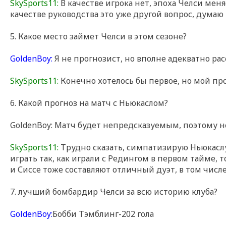
SkySports11:
В качестве игрока нет, эпоха Челси меняе
качестве руководства это уже другой вопрос, думаю к
5. Какое место займет Челси в этом сезоне?
GoldenBoy:
Я не прогнозист, но вполне адекватно рас
SkySports11:
Конечно хотелось бы первое, но мой прог
6. Какой прогноз на матч с Ньюкаслом?
GoldenBoy: Матч будет непредсказуемым, поэтому не т
SkySports11:
Трудно сказать, симпатизирую Ньюкаслу
играть так, как играли с Редингом в первом тайме, 
и Сиссе тоже составляют отличный дуэт, в том числе
7. лучший бомбардир Челси за всю историю клуба?
GoldenBoy:
Бобби Тэмблинг-202 гола