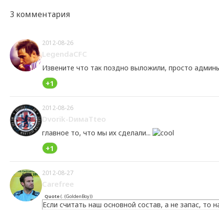
3 комментария
2012-08-26
LegendaCFC
Извените что так поздно выложили, просто админ
+1
2012-08-26
Dvorik-DимаTteo
главное то, что мы их сделали...
+1
2012-08-27
Carefrее
Quote
(
. (GoldenBoy)
)
Если считать наш основной состав, а не запас, то 