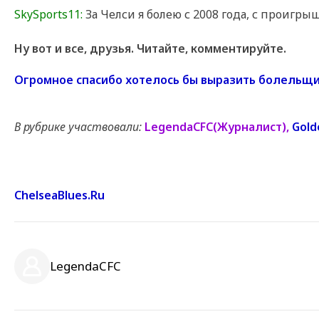
SkySports11:
За Челси я болею с 2008 года, с проигрыш
Ну вот и все, друзья. Читайте, комментируйте.
Огромное спасибо хотелось бы выразить болельщик
В рубрике участвовали:
LegendaCFC(Журналист),
Gold
ChelseaBlues.Ru
РЕКЛАМА
РЕКЛАМА
РЕКЛАМА
РЕКЛАМА
LegendaCFC