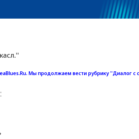
асл.''
Blues.Ru. Мы продолжаем вести рубрику ''Диалог с соп
'
?