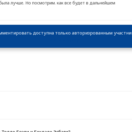
 была лучше. Но посмотрим. как все будет в дальнейшем
мментировать доступна только авторизрованным участн
Войти в аккаунт
 Тодде Боэли и Бехдаде Эгбали?