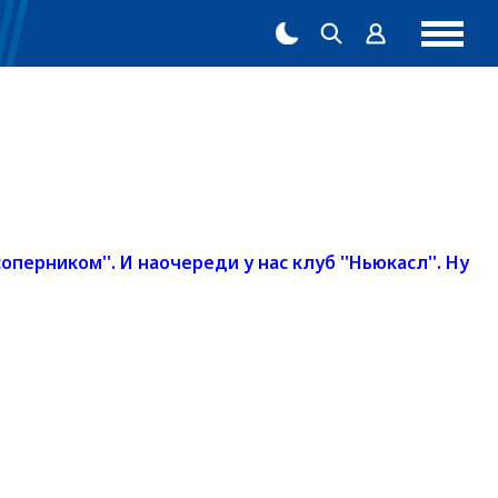
ерником''. И наочереди у нас клуб ''Ньюкасл''. Ну