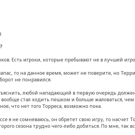
u
?
роков. Есть игроки, которые пребывают не в лучшей игр
запас, то на данное время, может не поверите, но Терр
борот не понравился.
 объяснить, любой нападающий в первую очередь должен
 вообще стал ходить пешком и больше жаловаться, чем
вное, что нет того Торреса, возможно пока.
ссе я не сомневаюсь, он обретет свою игру, то насчет То
орого сезона трудно чего-либо добиться. По мне, так вс