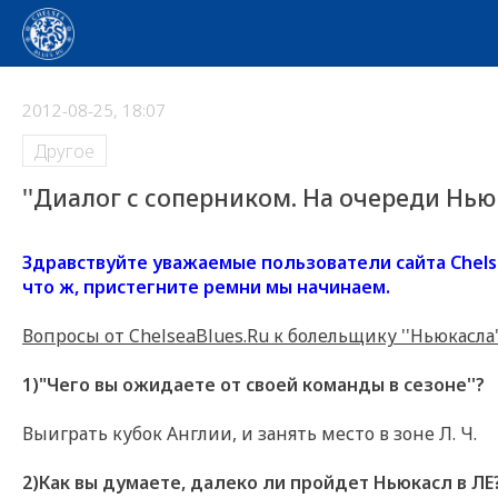
2012-08-25, 18:07
Другое
''Диалог с соперником. На очереди Ньюк
Здравствуйте уважаемые пользователи сайта Chelsea
что ж, пристегните ремни мы начинаем.
Вопросы от ChelseaBlues.Ru к болельщику ''Ньюкасла'
1)"Чего вы ожидаете от своей команды в сезоне''?
Выиграть кубок Англии, и занять место в зоне Л. Ч.
2)Как вы думаете, далеко ли пройдет Ньюкасл в ЛЕ