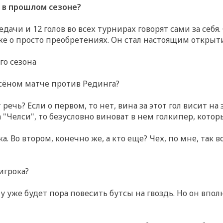
 в прошлом сезоне?
едачи и 12 голов во всех турнирах говорят сами за себ
уже о просто преобретениях. Он стал настоящим открыт
го сезона
есёном матче против Рединга?
чь? Если о первом, то нет, вина за этот гол висит на
а "Челси", то безусловно виноват в нем голкипер, котор
. Во втором, конечно же, а кто еще? Чех, по мне, так
 игрока?
му уже будет пора повесить бутсы на гвоздь. Но он впол