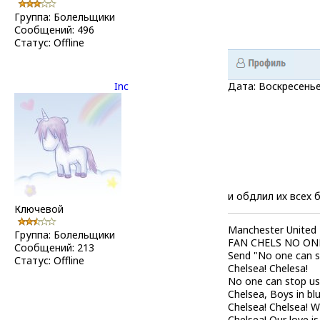
Группа: Болельщики
Сообщений:
496
Статус:
Offline
Inc
Дата: Воскресенье
и обдлил их всех 
Ключевой
Manchester United
Группа: Болельщики
FAN CHELS NO ON
Сообщений:
213
Send "No one can s
Статус:
Offline
Chelsea! Chelesa!
No one can stop us
Chelsea, Boys in blu
Chelsea! Chelsea! W
Chelsea! Our love is