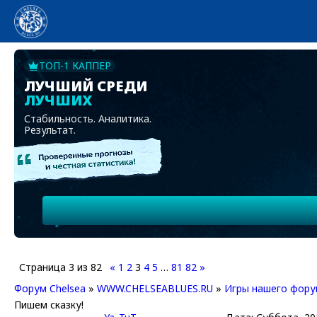
ТОП-1 КАППЕР
ЛУЧШИЙ СРЕДИ
ЛУЧШИХ
Стабильность. Аналитика.
Результат.
Страница
3
из
82
«
1
2
3
4
5
…
81
82
»
Форум Chelsea
»
WWW.CHELSEABLUES.RU
»
Игры нашего фору
Пишем сказку!