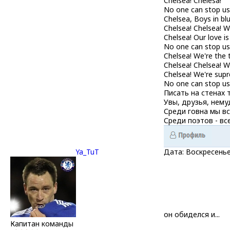
Chelsea! Chelesa!
No one can stop us
Chelsea, Boys in blu
Chelsea! Chelsea! W
Chelsea! Our love is
No one can stop us
Chelsea! We're the
Chelsea! Chelsea! W
Chelsea! We're sup
No one can stop us
Писать на стенах 
Увы, друзья, нему
Среди говна мы вс
Среди поэтов - все
Ya_TuT
Дата: Воскресенье
он обиделся и...
Капитан команды