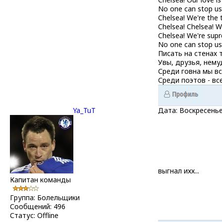
No one can stop us
Chelsea! We're the
Chelsea! Chelsea! W
Chelsea! We're sup
No one can stop us
Писать на стенах 
Увы, друзья, нему
Среди говна мы вс
Среди поэтов - все
Ya_TuT
Дата: Воскресенье
выгнал ихх...
Капитан команды
Группа: Болельщики
Сообщений:
496
Статус:
Offline