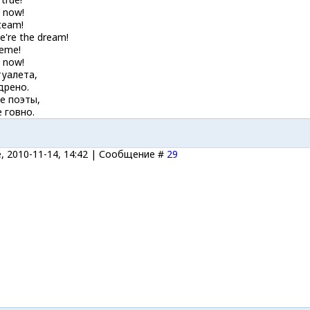
 now!
 team!
e're the dream!
reme!
 now!
туалета,
дрено.
е поэты,
 говно.
, 2010-11-14, 14:42 | Сообщение #
29