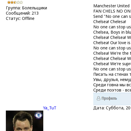
Manchester United
Группа: Болельщики
FAN CHELS NO ON
Сообщений:
213
Send "No one can s
Статус:
Offline
Chelsea! Chelesa!
No one can stop us
Chelsea, Boys in blu
Chelsea! Chelsea! W
Chelsea! Our love is
No one can stop us
Chelsea! We're the
Chelsea! Chelsea! W
Chelsea! We're sup
No one can stop us
Писать на стенах 
Увы, друзья, нему
Среди говна мы вс
Среди поэтов - все
Ya_TuT
Дата: Суббота, 20