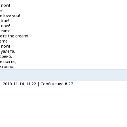
 now!
e!
e love you!
 true!
 now!
 team!
e're the dream!
reme!
 now!
туалета,
дрено.
е поэты,
 говно.
, 2010-11-14, 11:22 | Сообщение #
27