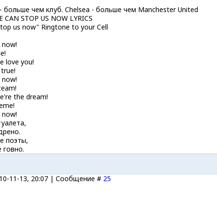
 - больше чем клуб. Chelsea - больше чем Manchester United
E CAN STOP US NOW LYRICS
top us now" Ringtone to your Cell
 now!
e!
e love you!
 true!
 now!
 team!
e're the dream!
reme!
 now!
туалета,
дрено.
е поэты,
 говно.
10-11-13, 20:07 | Сообщение #
25