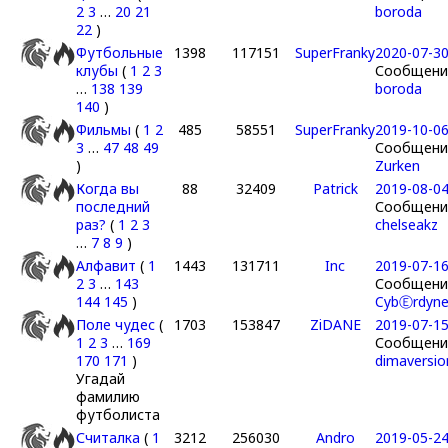
2
3
…
20
21
boroda
22
)
Футбольные
1398
117151
SuperFranky
2020-07-30
клубы
(
1
2
3
Сообщение
…
138
139
boroda
140
)
Фильмы
(
1
2
485
58551
SuperFranky
2019-10-06
3
…
47
48
49
Сообщение
)
Zurken
Когда вы
88
32409
Patrick
2019-08-04
последний
Сообщение
раз?
(
1
2
3
chelseakz
…
7
8
9
)
Алфавит
(
1
1443
131711
Inc
2019-07-16
2
3
…
143
Сообщение
144
145
)
CybⒺrdyn
Поле чудес
(
1703
153847
ZiDANE
2019-07-15
1
2
3
…
169
Сообщение
170
171
)
dimaversio
Угадай
фамилию
футболиста
Считалка
(
1
3212
256030
Andro
2019-05-24