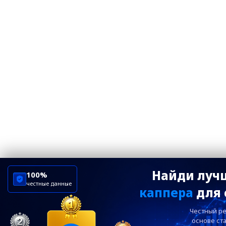
Найди луч
100%
честные данные
каппера
для 
Честный ре
основе ста