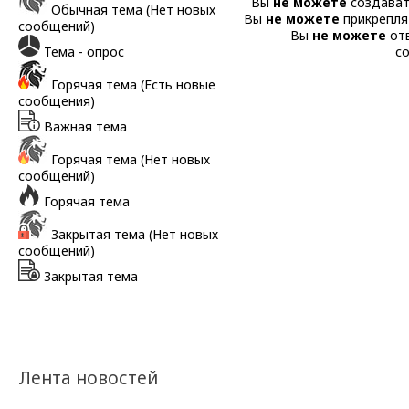
Вы
не можете
создават
Обычная тема (Нет новых
Вы
не можете
прикрепля
сообщений)
Вы
не можете
отв
Тема - опрос
с
Горячая тема (Есть новые
сообщения)
Важная тема
Горячая тема (Нет новых
сообщений)
Горячая тема
Закрытая тема (Нет новых
сообщений)
Закрытая тема
Лента новостей