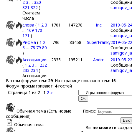
2
3
…
320
Сообщение
321
322
)
samigov_ja
Считаем
числа
слова
(
1
2
3
1701
147278
Inc
2019-05-24
…
169
170
Сообщение
171
)
samigov_ja
Рифма
(
1
2
796
83458
SuperFranky
2019-05-22
3
…
78
79
80
Сообщение
)
samigov_ja
Ассоциации
2335
195211
Andro
2019-05-22
(
1
2
3
…
232
Сообщение
233
234
)
samigov_ja
Ассоциации
В этом форуме тем:
29
. На странице показано тем:
15
.
Форум просматривают:
4
гостей
Страница
1
из
2
1
2
»
Обычная тема (Есть новые
Поиск:
сообщения)
Обычная тема
Вы
не можете
создав