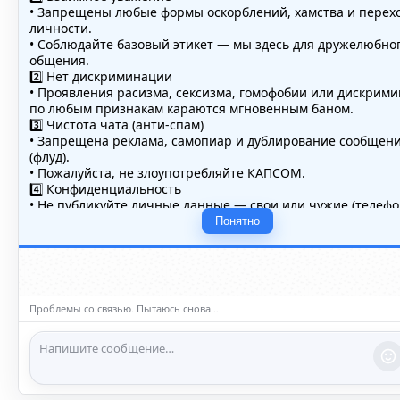
• Запрещены любые формы оскорблений, хамства и перех
личности.
• Соблюдайте базовый этикет — мы здесь для дружелюбно
общения.
2️⃣ Нет дискриминации
• Проявления расизма, сексизма, гомофобии или дискрим
по любым признакам караются мгновенным баном.
3️⃣ Чистота чата (анти-спам)
• Запрещена реклама, самопиар и дублирование сообщен
(флуд).
• Пожалуйста, не злоупотребляйте КАПСОМ.
4️⃣ Конфиденциальность
• Не публикуйте личные данные — свои или чужие (телефо
адреса, документы).
Понятно
5️⃣ Уместность контента
• Обсуждайте темы, соответствующие тематике чата.
• Запрещён шок-контент, материалы 18+ и призывы к нас
ℹ️ Модераторы и администраторы вправе удалять сообщен
ограничивать доступ к чату при нарушении правил.
Проблемы со связью. Пытаюсь снова…