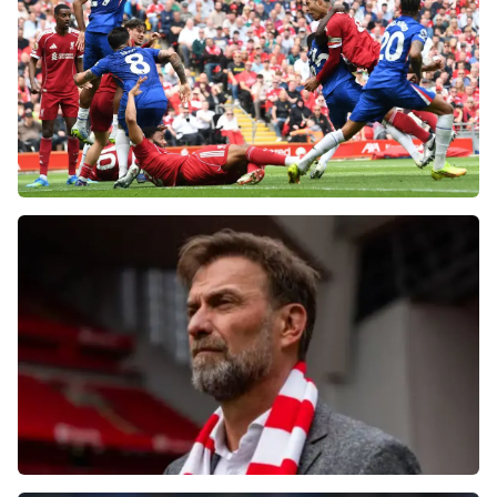
после ничьей на «Энфилде»
Фанаты «Ливерпуля» шокированы
неспособностью команды обыграть нынешний
«Челси»