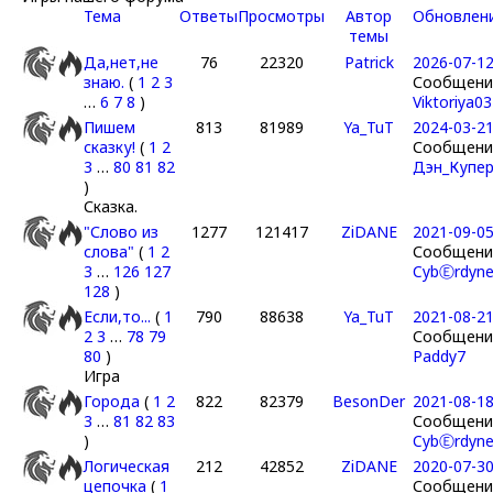
Тема
Ответы
Просмотры
Автор
Обновлен
темы
Да,нет,не
76
22320
Patrick
2026-07-12
знаю.
(
1
2
3
Сообщение
…
6
7
8
)
Viktoriya03
Пишем
813
81989
Ya_TuT
2024-03-21
сказку!
(
1
2
Сообщение
3
…
80
81
82
Дэн_Купе
)
Сказка.
"Слово из
1277
121417
ZiDANE
2021-09-05
слова"
(
1
2
Сообщение
3
…
126
127
CybⒺrdyn
128
)
Если,то...
(
1
790
88638
Ya_TuT
2021-08-21
2
3
…
78
79
Сообщение
80
)
Paddy7
Игра
Города
(
1
2
822
82379
BesonDer
2021-08-18
3
…
81
82
83
Сообщение
)
CybⒺrdyn
Логическая
212
42852
ZiDANE
2020-07-30
цепочка
(
1
Сообщение