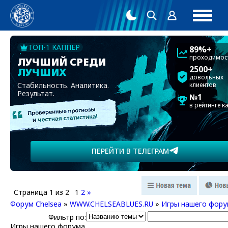
ТОП-1 КАППЕР
89%+
проходимос
ЛУЧШИЙ СРЕДИ
2500+
ЛУЧШИХ
довольных
Стабильность. Аналитика.
клиентов
Результат.
№1
в рейтинге к
ПЕРЕЙТИ В ТЕЛЕГРАМ
Страница
1
из
2
1
2
»
Форум Chelsea
»
WWW.CHELSEABLUES.RU
»
Игры нашего фору
Фильтр по:
Игры нашего форума