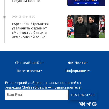
текущем сезоне
2026-05-01 в 15:30
«Арсенал» стремится
увеличить отрыв от
«Манчестер Сити» в
чемпионской гонке
ChelseaBluesRu
ФК Челси
Посетителям
Информация
Ежевечерний дайджест главных новостей от
редакции ChelseaBlues.ru — подписывайтесь!