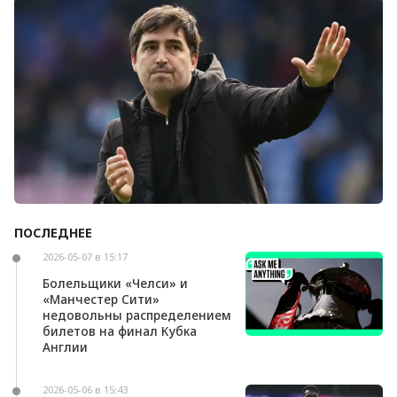
Болельщики «Ливерпуля» освистали команду
после ничьей с «Челси»
ПОСЛЕДНЕЕ
Андони Ираола может возглавить «Кристал
Пэлас»
2026-05-07 в 15:17
Болельщики «Челси» и
«Манчестер Сити»
недовольны распределением
билетов на финал Кубка
Англии
2026-05-06 в 15:43