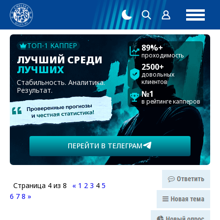
ТОП-1 КАППЕР
89%+
проходимость
ЛУЧШИЙ СРЕДИ
2500+
ЛУЧШИХ
довольных
Стабильность. Аналитика.
клиентов
Результат.
№1
в рейтинге капперов
ПЕРЕЙТИ В ТЕЛЕГРАМ
Страница
4
из
8
«
1
2
3
4
5
6
7
8
»