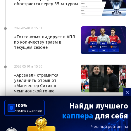
обостряется перед 35-м туром
2026-05-01 в 15:51
«Тоттенхэм» лидирует в АПЛ
по количеству травм в
текущем сезоне
2026-05-01 в 15:30
«Арсенал» стремится
увеличить отрыв от
«Манчестер Сити» в
×
чемпионской гонке
Найди лучшего
100%
честные данные
каппера
для себя
ChelseaBluesRu
ФК Челси
Честный рейтинг на