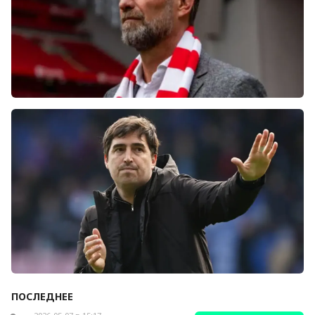
Болельщики «Ливерпуля» освистали команду
после ничьей с «Челси»
ПОСЛЕДНЕЕ
Андони Ираола может возглавить «Кристал
Пэлас»