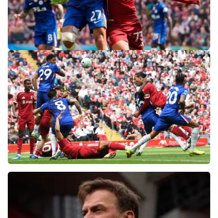
«Слот не тот человек»: болельщики
«Ливерпуля» и «Челси» разнесли тренеров
после ничьей на «Энфилде»
Фанаты «Ливерпуля» шокированы
неспособностью команды обыграть нынешний
«Челси»