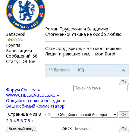
Роман Трушечкин и Владимир
Запасной
Стогниенко! Уткина не особо люблю
Группа:
Стэмфорд Бридж – это моя церковь.
Болельщики
Люди, играющие там, – мои Боги!
Сообщений:
56
Статус:
Offline
Форум Chelsea
»
WWW.CHELSEABLUES.RU
»
Общайся в нашей беседке
»
Ваш любимый комментатор?
Страница
4
из
8
«
1
2
3
4
5
6
7
8
»
Поиск: