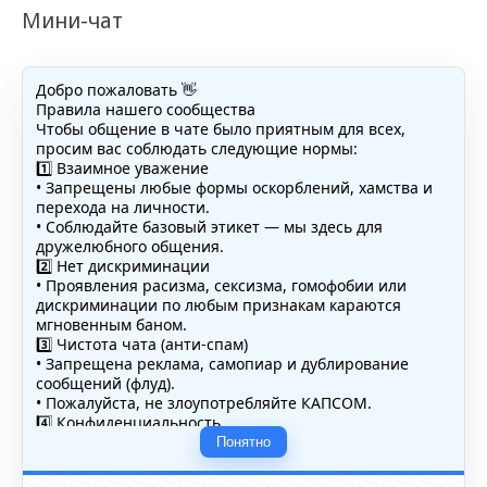
Мини-чат
Добро пожаловать 👋
Правила нашего сообщества
Чтобы общение в чате было приятным для всех,
просим вас соблюдать следующие нормы:
1️⃣ Взаимное уважение
• Запрещены любые формы оскорблений, хамства и
перехода на личности.
• Соблюдайте базовый этикет — мы здесь для
дружелюбного общения.
2️⃣ Нет дискриминации
• Проявления расизма, сексизма, гомофобии или
дискриминации по любым признакам караются
мгновенным баном.
3️⃣ Чистота чата (анти-спам)
• Запрещена реклама, самопиар и дублирование
сообщений (флуд).
• Пожалуйста, не злоупотребляйте КАПСОМ.
4️⃣ Конфиденциальность
• Не публикуйте личные данные — свои или чужие
Понятно
(телефоны, адреса, документы).
5️⃣ Уместность контента