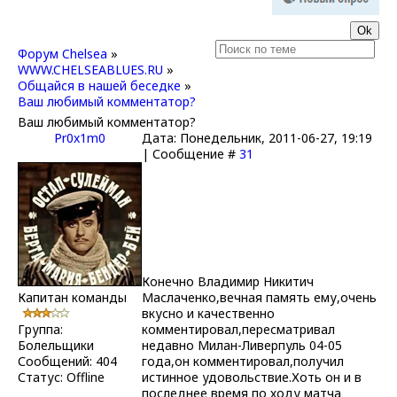
Форум Chelsea
»
WWW.CHELSEABLUES.RU
»
Общайся в нашей беседке
»
Ваш любимый комментатор?
Ваш любимый комментатор?
Pr0x1m0
Дата: Понедельник, 2011-06-27, 19:19
| Сообщение #
31
Конечно Владимир Никитич
Капитан команды
Маслаченко,вечная память ему,очень
вкусно и качественно
Группа:
комментировал,пересматривал
Болельщики
недавно Милан-Ливерпуль 04-05
Сообщений:
404
года,он комментировал,получил
Статус:
Offline
истинное удовольствие.Хоть он и в
последнее время по ходу матча