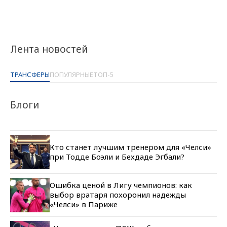
Лента новостей
ТРАНСФЕРЫ
ПОПУЛЯРНЫЕ
ТОП-5
Блоги
Кто станет лучшим тренером для «Челси»
при Тодде Боэли и Бехдаде Эгбали?
Ошибка ценой в Лигу чемпионов: как
выбор вратаря похоронил надежды
«Челси» в Париже