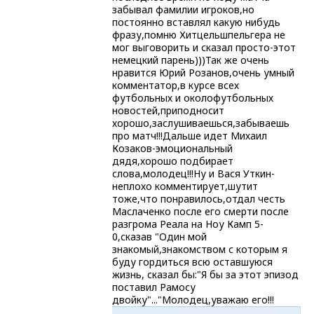
забывал фамилии игроков,но
постоянно вставлял какую нибудь
фразу,помню Хитцельшпельгера не
мог выговорить и сказал просто-этот
немецкий парень)))Так же очень
нравится Юрий Розанов,очень умный
комментатор,в курсе всех
футбольных и околофутбольных
новостей,приподносит
хорошо,заслушиваешься,забываешь
про матч!!!Дальше идет Михаил
Козаков-эмоциональный
дядя,хорошо подбирает
слова,молодец!!!Ну и Вася Уткин-
неплохо комментирует,шутит
тоже,что понравилось,отдал честь
Маслаченко после его смерти после
разгрома Реала на Ноу Камп 5-
0,сказав "Один мой
знакомый,знакомством с которым я
буду гордиться всю оставшуюся
жизнь, сказал бы:"Я бы за этот эпизод
поставил Рамосу
двойку"..."Молодец,уважаю его!!!