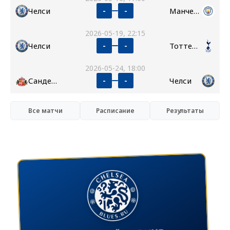
Челси
Манчестер Сити
-
-
2026-05-19, 22:15
Челси
Тоттенхэм
-
-
2026-05-24, 18:00
Сандерленд
Челси
-
-
Все матчи
Расписание
Результаты