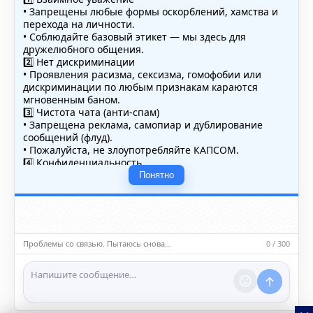
• Запрещены любые формы оскорблений, хамства и
перехода на личности.
• Соблюдайте базовый этикет — мы здесь для
дружелюбного общения.
2️⃣ Нет дискриминации
• Проявления расизма, сексизма, гомофобии или
дискриминации по любым признакам караются
мгновенным баном.
3️⃣ Чистота чата (анти-спам)
• Запрещена реклама, самопиар и дублирование
сообщений (флуд).
• Пожалуйста, не злоупотребляйте КАПСОМ.
4️⃣ Конфиденциальность
• Не публикуйте личные данные — свои или чужие
Понятно
(телефоны, адреса, документы).
5️⃣ Уместность контента
• Обсуждайте темы, соответствующие тематике чата.
• Запрещён шок-контент, материалы 18+ и призывы к
насилию.
Проблемы со связью. Пытаюсь снова…
0 / 300
ℹ️ Модераторы и администраторы вправе удалять
сообщения и ограничивать доступ к чату при
нарушении правил.