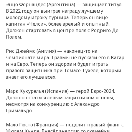
Энцо Фернандес (Аргентина) — защищает титул.
В 2022 году он выиграл награду лучшему
молодому игроку турнира. Теперь он вице-
капитан «Челси», более зрелый и опытный.
Должен стартовать в центре поля с Родриго Де
Полем.
Рис Джеймс (Англия) — наконец-то на
чемпионате мира. Травмы не пускали его в Катар
и на Евро. Теперь он здоров и будет играть
правого защитника при Томасе Тухеле, который
знает его лучше всех.
Марк Кукурелья (Испания) — герой Евро-2024.
Должен остаться левым защитником основы,
несмотря на конкуренцию с Алехандро
Гримальдо.
Мало Гюсто (Франция) — поделит правый фланг с
Жюлем Кунде. Внесёт энергию со скамейки.