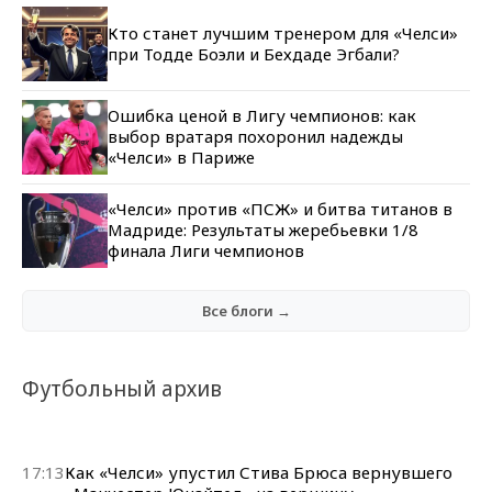
Кто станет лучшим тренером для «Челси»
при Тодде Боэли и Бехдаде Эгбали?
Ошибка ценой в Лигу чемпионов: как
выбор вратаря похоронил надежды
«Челси» в Париже
«Челси» против «ПСЖ» и битва титанов в
Мадриде: Результаты жеребьевки 1/8
финала Лиги чемпионов
Все блоги →
Футбольный архив
17:13
Как «Челси» упустил Стива Брюса вернувшего