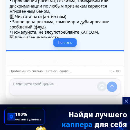
• Проявления расизма, сексизма, гомофобии или
дискриминации по любым признакам караются
мгновенным баном.
3️⃣ Чистота чата (анти-спам)
• Запрещена реклама, самопиар и дублирование
сообщений (флуд).
• Пожалуйста, не злоупотребляйте КАПСОМ.
4️⃣ Конфиденциальность
• Не публикуйте личные данные — свои или чужие
Понятно
(телефоны, адреса, документы).
5️⃣ Уместность контента
• Обсуждайте темы, соответствующие тематике чата.
• Запрещён шок-контент, материалы 18+ и призывы к
насилию.
Проблемы со связью. Пытаюсь снова…
0 / 300
ℹ️ Модераторы и администраторы вправе удалять
сообщения и ограничивать доступ к чату при
нарушении правил.
×
Найди лучшего
100%
честные данные
каппера
для себя