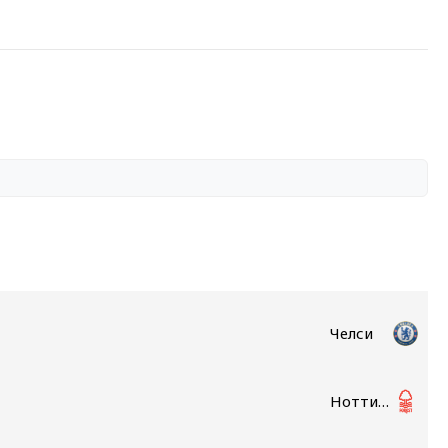
Челси
Ноттингем Форест