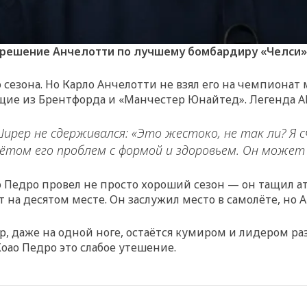
л решение Анчелотти по лучшему бомбардиру «Челси»
зона. Но Карло Анчелотти не взял его на чемпионат м
щие из Брентфорда и «Манчестер Юнайтед». Легенда А
lix Ширер не сдерживался: «Это жестоко, не так ли?
учётом его проблем с формой и здоровьем. Он може
Педро провел не просто хороший сезон — он тащил ата
 на десятом месте. Он заслужил место в самолёте, но
 даже на одной ноге, остаётся кумиром и лидером раз
оао Педро это слабое утешение.