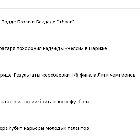
 Тодде Боэли и Бехдаде Эгбали?
вратаря похоронил надежды «Челси» в Париже
риде: Результаты жеребьевки 1/8 финала Лиги чемпионов
льтат в истории британского футбола
мера губит карьеры молодых талантов