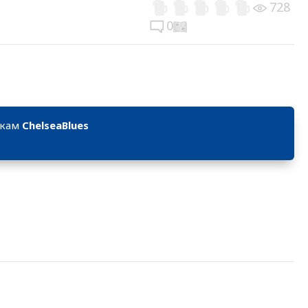
728
0
икам
ChelseaBlues