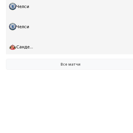
Челси
Челси
Сандерленд
Все матчи