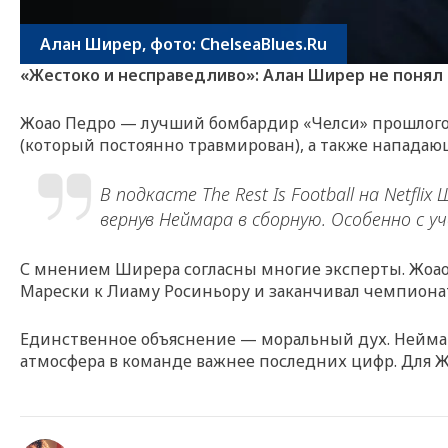
Алан Ширер, фото: ChelseaBlues.Ru
«Жестоко и несправедливо»: Алан Ширер не поня
Жоао Педро — лучший бомбардир «Челси» прошлого се
(который постоянно травмирован), а также нападаю
В подкасте The Rest Is Football на Netf
вернув Неймара в сборную. Особенно с 
С мнением Ширера согласны многие эксперты. Жоао 
Марески к Лиаму Росиньору и заканчивал чемпионат
Единственное объяснение — моральный дух. Неймар,
атмосфера в команде важнее последних цифр. Для Ж