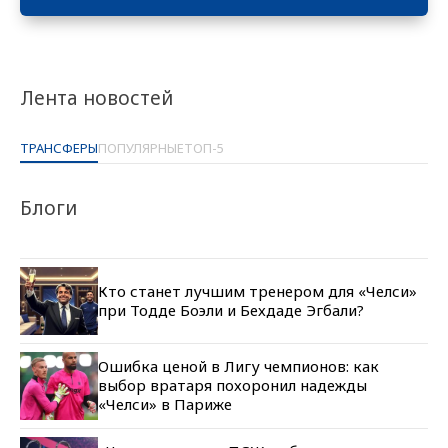
Лента новостей
ТРАНСФЕРЫ
ПОПУЛЯРНЫЕ
ТОП-5
Блоги
Кто станет лучшим тренером для «Челси»
при Тодде Боэли и Бехдаде Эгбали?
Ошибка ценой в Лигу чемпионов: как
выбор вратаря похоронил надежды
«Челси» в Париже