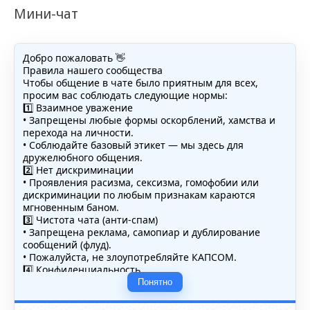
Мини-чат
Добро пожаловать 👋
Правила нашего сообщества
Чтобы общение в чате было приятным для всех,
просим вас соблюдать следующие нормы:
1️⃣ Взаимное уважение
• Запрещены любые формы оскорблений, хамства и
перехода на личности.
• Соблюдайте базовый этикет — мы здесь для
дружелюбного общения.
2️⃣ Нет дискриминации
• Проявления расизма, сексизма, гомофобии или
дискриминации по любым признакам караются
мгновенным баном.
3️⃣ Чистота чата (анти-спам)
• Запрещена реклама, самопиар и дублирование
сообщений (флуд).
• Пожалуйста, не злоупотребляйте КАПСОМ.
4️⃣ Конфиденциальность
• Не публикуйте личные данные — свои или чужие
Понятно
(телефоны, адреса, документы).
5️⃣ Уместность контента