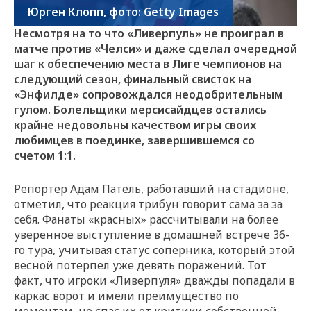
Юрген Клопп, фото: Getty Images
Несмотря на то что «Ливерпуль» не проиграл в
матче против «Челси» и даже сделал очередной
шаг к обеспечению места в Лиге чемпионов на
следующий сезон, финальный свисток на
«Энфилде» сопровождался неодобрительным
гулом. Болельщики мерсисайдцев остались
крайне недовольны качеством игры своих
любимцев в поединке, завершившемся со
счетом 1:1.
Репортер Адам Патель, работавший на стадионе,
отметил, что реакция трибун говорит сама за за
себя. Фанаты «красных» рассчитывали на более
уверенное выступление в домашней встрече 36-
го тура, учитывая статус соперника, который этой
весной потерпел уже девять поражений. Тот
факт, что игроки «Ливерпуля» дважды попадали в
каркас ворот и имели преимущество по
моментам, не спас их от критики собственной