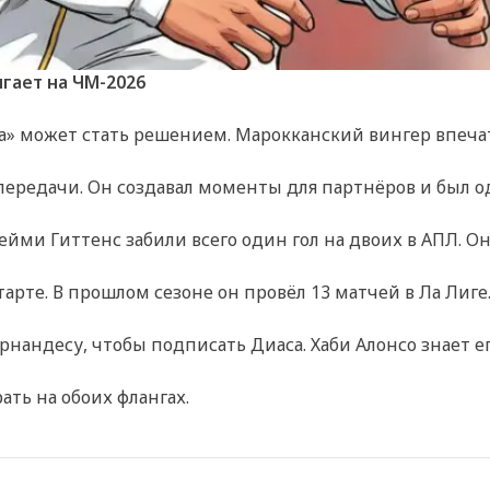
гает на ЧМ-2026
а» может стать решением. Марокканский вингер впеча
 передачи. Он создавал моменты для партнёров и был 
йми Гиттенс забили всего один гол на двоих в АПЛ. Он
тарте. В прошлом сезоне он провёл 13 матчей в Ла Лиге.
андесу, чтобы подписать Диаса. Хаби Алонсо знает его
ть на обоих флангах.