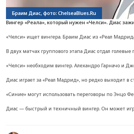
Браим Диас, фото: ChelseaBlues.Ru
Вингер «Реала», который нужен «Челси». Диас зажи
«Челси» ищет вингера. Браим Диас из «Реал Мадрид
В двух матчах группового этапа Диас отдал голевые
«Челси» необходим вингер. Алехандро Гарначо и Дже
Диас играет за «Реал Мадрид», но редко выходит в с
«Синие» могут использовать переговоры по Энцо Ферн
Диас — быстрый и техничный вингер. Он может игра