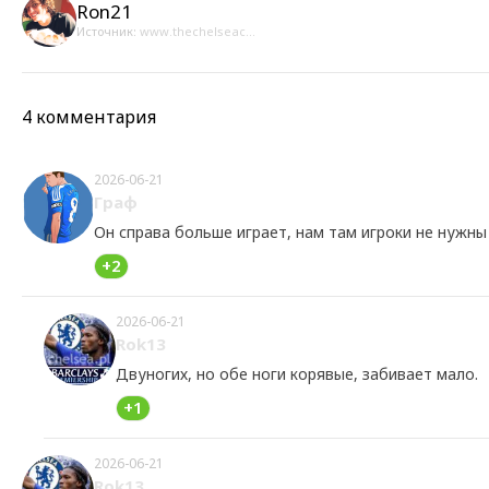
Ron21
Источник:
www.thechelseac...
4 комментария
2026-06-21
Граф
Он справа больше играет, нам там игроки не нужны
+2
2026-06-21
Rok13
Двуногих, но обе ноги корявые, забивает мало.
+1
2026-06-21
Rok13