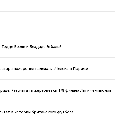
 Тодде Боэли и Бехдаде Эгбали?
вратаря похоронил надежды «Челси» в Париже
риде: Результаты жеребьевки 1/8 финала Лиги чемпионов
льтат в истории британского футбола