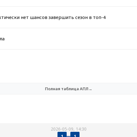
тически нет шансов завершить сезон в топ-4
ла
Полная таблица АПЛ→
2026-05-09, 14:30
1
1