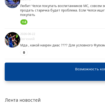
Любит Челси покупать воспитанников МС, совсем эк
продать старичка будет проблема. Если Челси ищет
покупать
+4
2026-06-22
Евгений
Мда , какой нахрен диас ???? Для условного Фулхэм
0
Возможность ко
Лента новостей