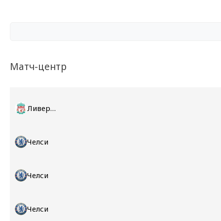
Матч-центр
Ливерпуль
Челси
Челси
Челси