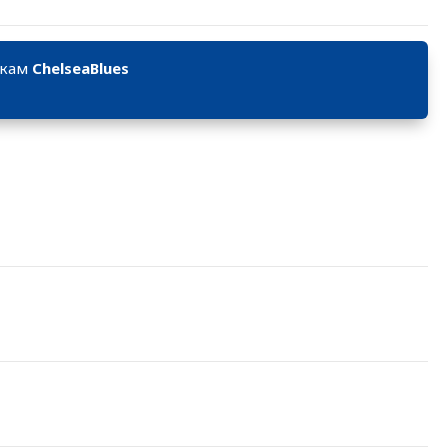
икам
ChelseaBlues