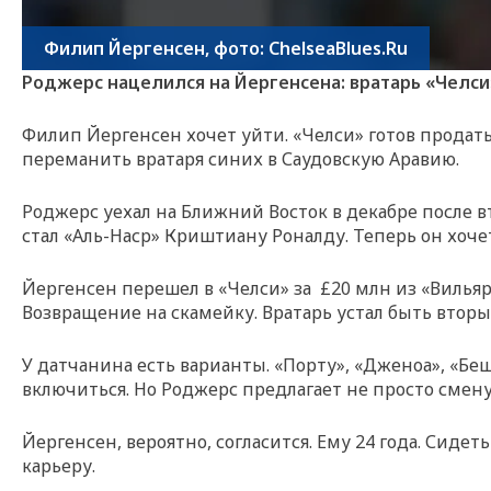
Филип Йергенсен, фото: ChelseaBlues.Ru
Роджерс нацелился на Йергенсена: вратарь «Челси
Филип Йергенсен хочет уйти. «Челси» готов продать
переманить вратаря синих в Саудовскую Аравию.
Роджерс уехал на Ближний Восток в декабре после вт
стал «Аль-Наср» Криштиану Роналду. Теперь он хоче
Йергенсен перешел в «Челси» за £20 млн из «Вильярр
Возвращение на скамейку. Вратарь устал быть вторы
У датчанина есть варианты. «Порту», «Дженоа», «Бе
включиться. Но Роджерс предлагает не просто смену 
Йергенсен, вероятно, согласится. Ему 24 года. Сиде
карьеру.