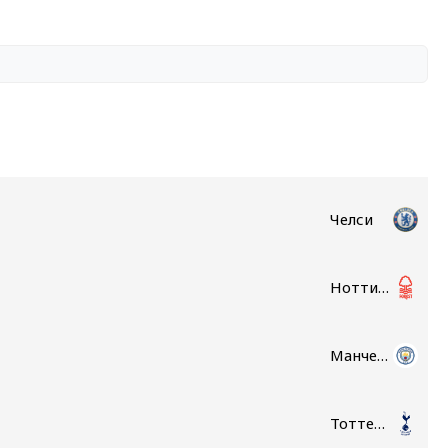
Челси
Ноттингем Форест
Манчестер Сити
Тоттенхэм