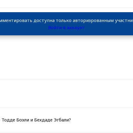
мментировать доступна только авторизрованным участн
Войти в аккаунт
 Тодде Боэли и Бехдаде Эгбали?