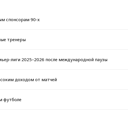
рным спонсорам 90-х
ные тренеры
ьер-лиги 2025–2026 после международной паузы
ысоким доходом от матчей
м футболе