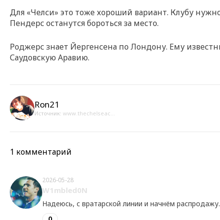
Для «Челси» это тоже хороший вариант. Клубу нужно 
Пендерс останутся бороться за место.
Роджерс знает Йергенсена по Лондону. Ему известны 
Саудовскую Аравию.
Ron21
Источник:
www.thechelseac...
1 комментарий
2026-05-28
W1mbled0N
Надеюсь, с вратарской линии и начнём распродажу. 1
0