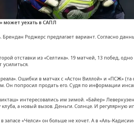
» может уехать в САПЛ
. Брендан Роджерс предлагает вариант. Согласно данны
орой отставки из «Селтика». 19 матчей, 13 побед, одн
т усилиться.
еала». Ошибки в матчах с «Астон Виллой» и «ПСЖ» (та с
м. Он попросил продать его. Судя по информации инсай
шикташ» интересовались им зимой. «Байер» Леверкузен
клуба, а новый вызов. Деньги. Солнце. И регулярную иг
ть в запасе «Челси» он больше не хочет. А в «Аль-Кади