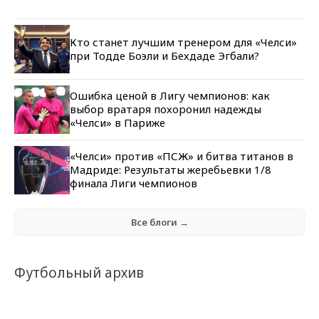
Кто станет лучшим тренером для «Челси»
при Тодде Боэли и Бехдаде Эгбали?
Ошибка ценой в Лигу чемпионов: как
выбор вратаря похоронил надежды
«Челси» в Париже
«Челси» против «ПСЖ» и битва титанов в
Мадриде: Результаты жеребьевки 1/8
финала Лиги чемпионов
Все блоги →
Футбольный архив