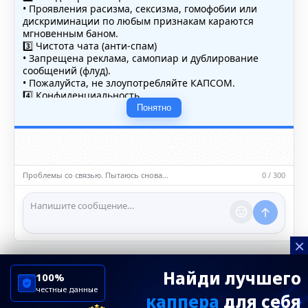
• Проявления расизма, сексизма, гомофобии или
дискриминации по любым признакам караются
мгновенным баном.
3️⃣ Чистота чата (анти-спам)
• Запрещена реклама, самопиар и дублирование
сообщений (флуд).
• Пожалуйста, не злоупотребляйте КАПСОМ.
4️⃣ Конфиденциальность
• Не публикуйте личные данные — свои или чужие
Понятно
(телефоны, адреса, документы).
5️⃣ Уместность контента
• Обсуждайте темы, соответствующие тематике чата.
• Запрещён шок-контент, материалы 18+ и призывы к
насилию.
Проблемы со связью. Пытаюсь снова…
0 / 300
ℹ️ Модераторы и администраторы вправе удалять
сообщения и ограничивать доступ к чату при
нарушении правил.
×
Найди лучшего
100%
честные данные
каппера
для себя