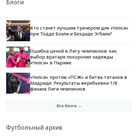
Блоги
Кто станет лучшим тренером для «Челси»
при Тодде Боэли и Бехдаде Эгбали?
Ошибка ценой в Лигу чемпионов: как
выбор вратаря похоронил надежды
«Челси» в Париже
«Челси» против «ПСЖ» и битва титанов в
Мадриде: Результаты жеребьевки 1/8
финала Лиги чемпионов
Все блоги →
Футбольный архив