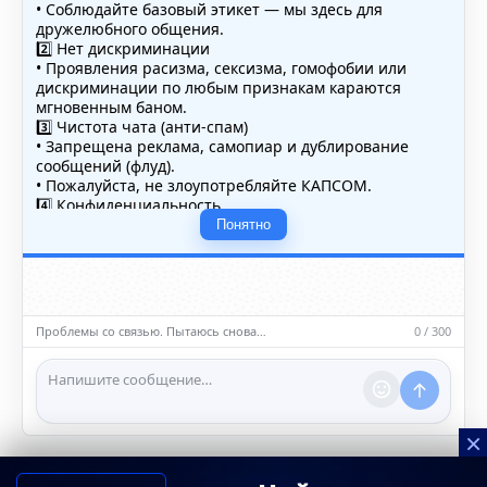
• Соблюдайте базовый этикет — мы здесь для
дружелюбного общения.
2️⃣ Нет дискриминации
• Проявления расизма, сексизма, гомофобии или
дискриминации по любым признакам караются
мгновенным баном.
3️⃣ Чистота чата (анти-спам)
• Запрещена реклама, самопиар и дублирование
сообщений (флуд).
• Пожалуйста, не злоупотребляйте КАПСОМ.
4️⃣ Конфиденциальность
• Не публикуйте личные данные — свои или чужие
Понятно
(телефоны, адреса, документы).
5️⃣ Уместность контента
• Обсуждайте темы, соответствующие тематике чата.
• Запрещён шок-контент, материалы 18+ и призывы к
насилию.
Проблемы со связью. Пытаюсь снова…
0 / 300
ℹ️ Модераторы и администраторы вправе удалять
сообщения и ограничивать доступ к чату при
нарушении правил.
×