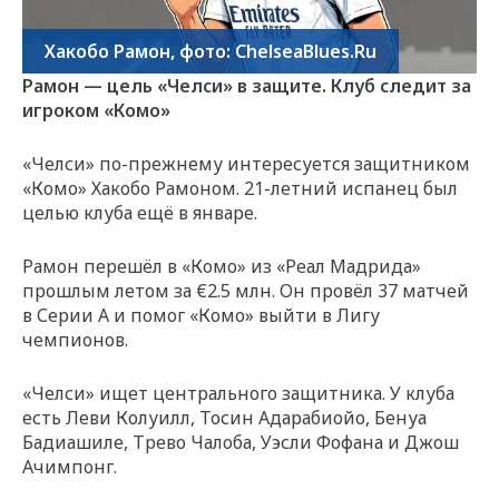
Хакобо Рамон, фото: ChelseaBlues.Ru
Рамон — цель «Челси» в защите. Клуб следит за
игроком «Комо»
«Челси» по-прежнему интересуется защитником
«Комо» Хакобо Рамоном. 21-летний испанец был
целью клуба ещё в январе.
Рамон перешёл в «Комо» из «Реал Мадрида»
прошлым летом за €2.5 млн. Он провёл 37 матчей
в Серии А и помог «Комо» выйти в Лигу
чемпионов.
«Челси» ищет центрального защитника. У клуба
есть Леви Колуилл, Тосин Адарабиойо, Бенуа
Бадиашиле, Трево Чалоба, Уэсли Фофана и Джош
Ачимпонг.