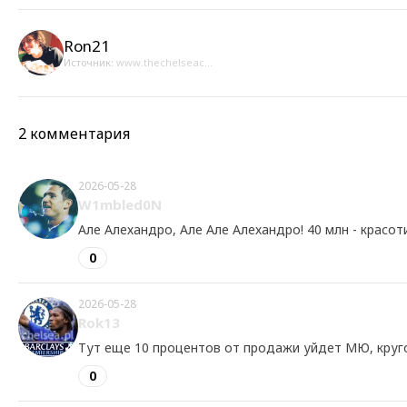
Ron21
Источник:
www.thechelseac...
2 комментария
2026-05-28
W1mbled0N
Але Алехандро, Але Але Алехандро! 40 млн - красо
0
2026-05-28
Rok13
Тут еще 10 процентов от продажи уйдет МЮ, кру
0