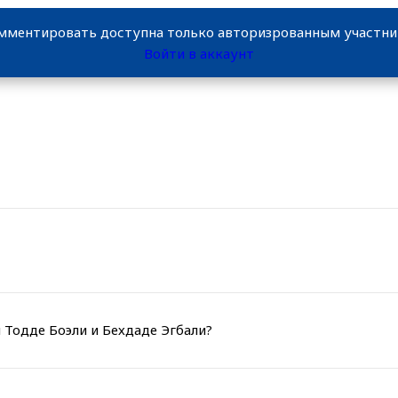
мментировать доступна только авторизрованным участн
Войти в аккаунт
 Тодде Боэли и Бехдаде Эгбали?