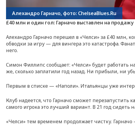
Алехандро Гарначо, фото: ChelseaBlues.Ru
£40 млн и один гол: Гарначо выставлен на продажу
Алехандро Гарначо перешел в «Челси» за £40 млн, ко
обводки за игру — для вингера это катастрофа. Фан
него.
Симон Филлипс сообщает: «Челси» будет работать на
же, сколько заплатили год назад. Ни прибыли, ни уб
Первым в списке — «Наполи». Итальянцы уже интере
Клуб надеется, что Гарначо сможет перезапустить к
самого игрока это лучший вариант. В 21 год сидеть н
«Челси» тем временем продолжает чистку. Гарначо 