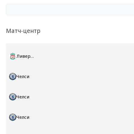
Матч-центр
Ливерпуль
Челси
Челси
Челси