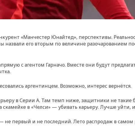
нкурент «Манчестер Юнайтед», перспективы. Реальность 
аты назвали его вторым по величине разочарованием по
прямую с агентом Гарначо. Вместе они будут предлага
ытка.
совались аргентинцем. Возможно, интерес вернётся.
арьеру в Серии А. Там темп ниже, защитники не такие б
а скамейке в «Челси» — убивать карьеру. Лучше уйти, и
— не первый и не последний. Лето распродаж в самом р