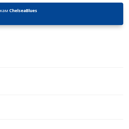
икам
ChelseaBlues