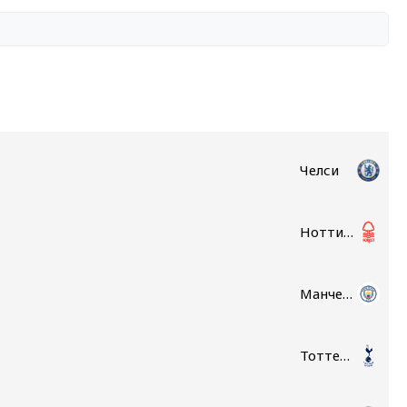
Челси
Ноттингем Форест
Манчестер Сити
Тоттенхэм