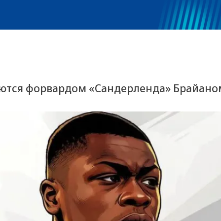
уются форвардом «Сандерленда» Брайано