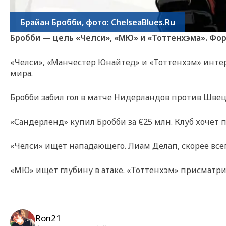
Брайан Бробби, фото: ChelseaBlues.Ru
Бробби — цель «Челси», «МЮ» и «Тоттенхэма». Фо
«Челси», «Манчестер Юнайтед» и «Тоттенхэм» инте
мира.
Бробби забил гол в матче Нидерландов против Швеции
«Сандерленд» купил Бробби за €25 млн. Клуб хочет 
«Челси» ищет нападающего. Лиам Делап, скорее все
«МЮ» ищет глубину в атаке. «Тоттенхэм» присматр
Ron21