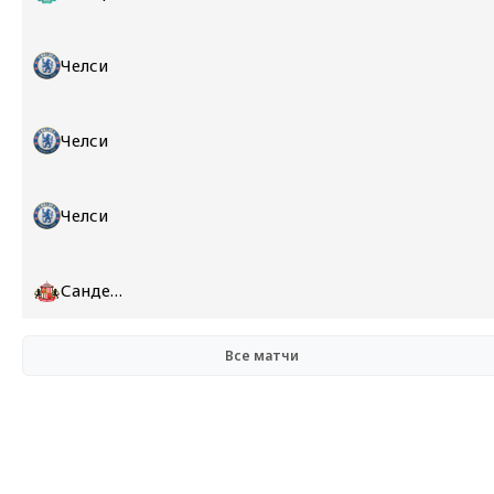
Челси
Челси
Челси
Сандерленд
Все матчи