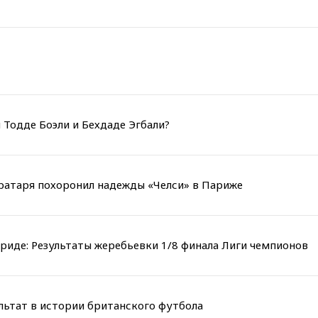
 Тодде Боэли и Бехдаде Эгбали?
вратаря похоронил надежды «Челси» в Париже
риде: Результаты жеребьевки 1/8 финала Лиги чемпионов
льтат в истории британского футбола