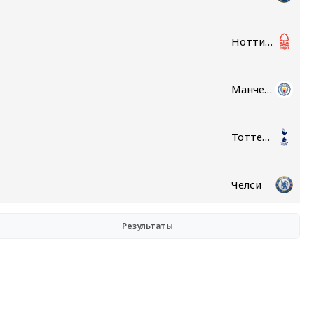
Ноттингем Форест
Манчестер Сити
Тоттенхэм
Челси
Результаты