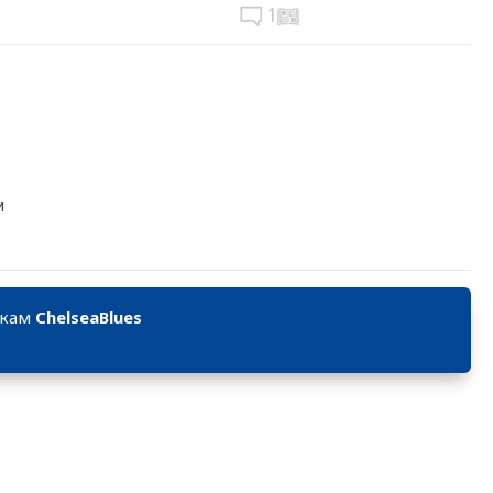
1
и
икам
ChelseaBlues