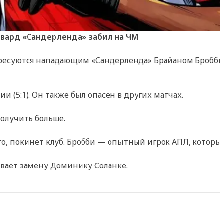
рвард «Сандерленда» забил на ЧМ
ресуются нападающим «Сандерленда» Брайаном Бробби
 (5:1). Он также был опасен в других матчах.
получить больше.
го, покинет клуб. Бробби — опытный игрок АПЛ, которы
ивает замену Доминику Соланке.