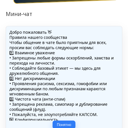
Мини-чат
Добро пожаловать 👋
Правила нашего сообщества
Чтобы общение в чате было приятным для всех,
просим вас соблюдать следующие нормы:
1️⃣ Взаимное уважение
• Запрещены любые формы оскорблений, хамства и
перехода на личности.
• Соблюдайте базовый этикет — мы здесь для
дружелюбного общения.
2️⃣ Нет дискриминации
• Проявления расизма, сексизма, гомофобии или
дискриминации по любым признакам караются
мгновенным баном.
3️⃣ Чистота чата (анти-спам)
• Запрещена реклама, самопиар и дублирование
сообщений (флуд).
• Пожалуйста, не злоупотребляйте КАПСОМ.
4️⃣ Конфиденциальность
• Не публикуйте личные данные — свои или чужие
Понятно