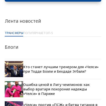
Лента новостей
ТРАНСФЕРЫ
ПОПУЛЯРНЫЕ
ТОП-5
Блоги
Кто станет лучшим тренером для «Челси»
при Тодде Боэли и Бехдаде Эгбали?
Ошибка ценой в Лигу чемпионов: как
выбор вратаря похоронил надежды
«Челси» в Париже
«Челси» против «ПСЖ» и битва титанов в