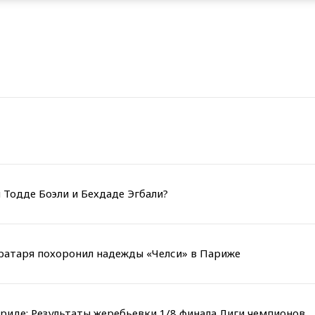
 Тодде Боэли и Бехдаде Эгбали?
вратаря похоронил надежды «Челси» в Париже
риде: Результаты жеребьевки 1/8 финала Лиги чемпионов