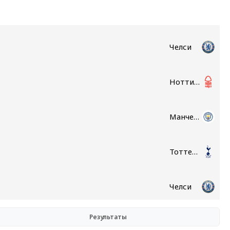
Челси
Ноттингем Форест
Манчестер Сити
Тоттенхэм
Челси
Результаты