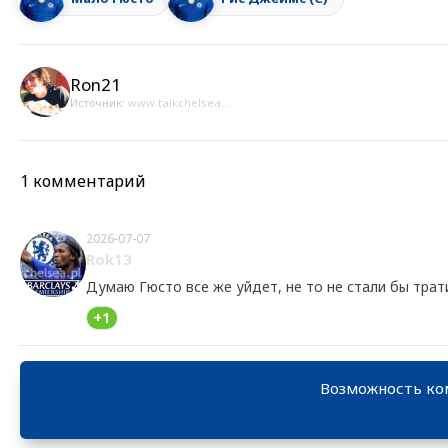
Ron21
Источник:
www.talkchelsea...
1 комментарий
2026-07-07
Rok13
Думаю Гюсто все же уйдет, не то не стали бы трати
+1
Возможность ко