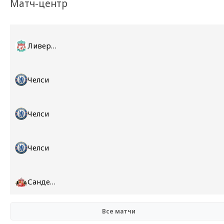
Матч-центр
Ливерпуль
Челси
Челси
Челси
Сандерленд
Все матчи