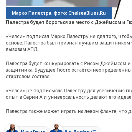
Марко Палестра, фото: ChelseaBlues.Ru
Палестра будет бороться за место с Джеймсом и Г
«Челси» подписал Марко Палестру не для того, чтобы
основе. Палестра был признан лучшим защитником Се
вызовам АПЛ.
Палестра будет конкурировать с Рисом Джеймсом и 
защитника. Будущее Гюсто остаётся неопределённым
стартовом составе.
«Челси» не подписывал Палестру для увеличения глуб
опыт в Серии А и универсальность делают его идеа
Палестра также может играть на левом фланге, что
Мало Гюсто
Рис Джеймс (С)