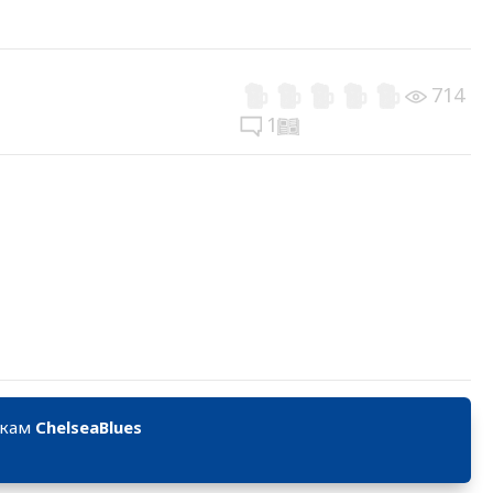
714
1
икам
ChelseaBlues