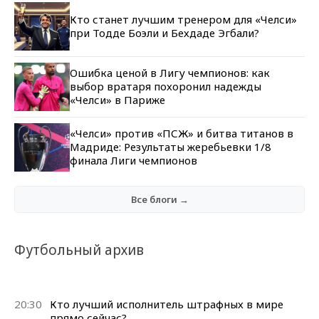
Кто станет лучшим тренером для «Челси»
при Тодде Боэли и Бехдаде Эгбали?
Ошибка ценой в Лигу чемпионов: как
выбор вратаря похоронил надежды
«Челси» в Париже
«Челси» против «ПСЖ» и битва титанов в
Мадриде: Результаты жеребьевки 1/8
финала Лиги чемпионов
Все блоги →
Футбольный архив
20:30
Кто лучший исполнитель штрафных в мире
прямо сейчас?