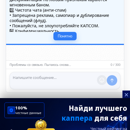
мгновенным баном.
3️⃣ Чистота чата (анти-спам)
• Запрещена реклама, самопиар и дублирование
сообщений (флуд).
• Пожалуйста, не злоупотребляйте КАПСОМ.
4️⃣ Конфиденциальность
• Не публикуйте личные данные — свои или чужие
Понятно
(телефоны, адреса, документы).
5️⃣ Уместность контента
• Обсуждайте темы, соответствующие тематике чата.
• Запрещён шок-контент, материалы 18+ и призывы к
насилию.
Проблемы со связью. Пытаюсь снова…
0 / 300
ℹ️ Модераторы и администраторы вправе удалять
сообщения и ограничивать доступ к чату при
нарушении правил.
×
Найди лучшего
100%
честные данные
каппера
для себя
ChelseaBluesRu
ФК Челси
Честный рейтинг на