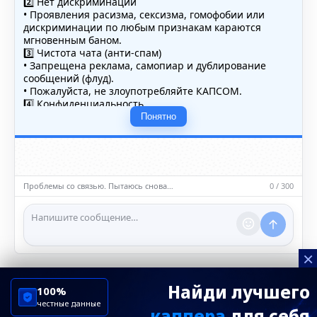
2️⃣ Нет дискриминации
• Проявления расизма, сексизма, гомофобии или
дискриминации по любым признакам караются
мгновенным баном.
3️⃣ Чистота чата (анти-спам)
• Запрещена реклама, самопиар и дублирование
сообщений (флуд).
• Пожалуйста, не злоупотребляйте КАПСОМ.
4️⃣ Конфиденциальность
• Не публикуйте личные данные — свои или чужие
Понятно
(телефоны, адреса, документы).
5️⃣ Уместность контента
• Обсуждайте темы, соответствующие тематике чата.
• Запрещён шок-контент, материалы 18+ и призывы к
насилию.
Проблемы со связью. Пытаюсь снова…
0 / 300
ℹ️ Модераторы и администраторы вправе удалять
сообщения и ограничивать доступ к чату при
нарушении правил.
×
Найди лучшего
100%
честные данные
каппера
для себя