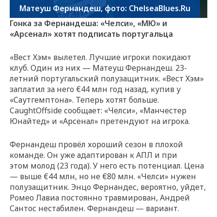
Матеуш Фернандеш, фото: ChelseaBlues.Ru
Гонка за Фернандеша: «Челси», «МЮ» и
«Арсенал» хотят подписать португальца
«Вест Хэм» вылетел. Лучшие игроки покидают
клуб. Один из них — Матеуш Фернандеш. 23-
летний португальский полузащитник. «Вест Хэм»
заплатил за него €44 млн год назад, купив у
«Саутгемптона». Теперь хотят больше.
CaughtOffside сообщает: «Челси», «Манчестер
Юнайтед» и «Арсенал» претендуют на игрока.
Фернандеш провёл хороший сезон в плохой
команде. Он уже адаптирован к АПЛ и при
этом молод (23 года). У него есть потенциал. Цена
— выше €44 млн, но не €80 млн. «Челси» нужен
полузащитник. Энцо Фернандес, вероятно, уйдет,
Ромео Лавиа постоянно травмирован, Андрей
Сантос нестабилен. Фернандеш — вариант.