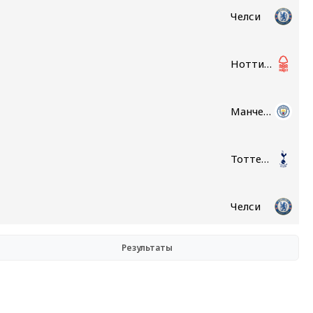
Челси
Ноттингем Форест
Манчестер Сити
Тоттенхэм
Челси
Результаты