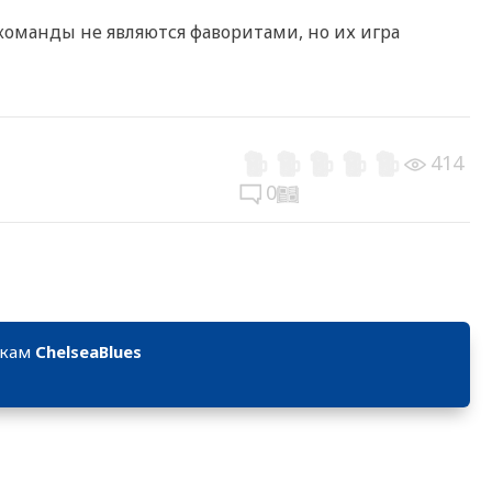
команды не являются фаворитами, но их игра
414
0
икам
ChelseaBlues