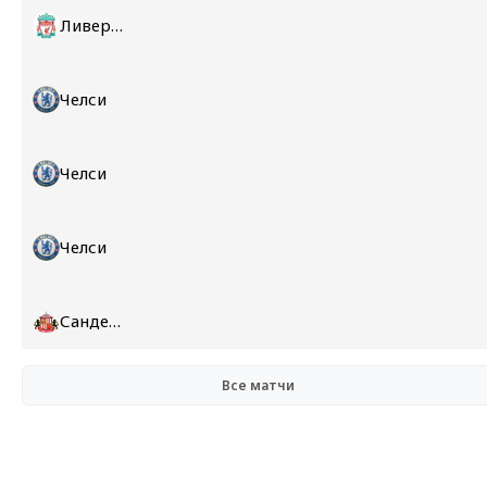
Ливерпуль
Челси
Челси
Челси
Сандерленд
Все матчи