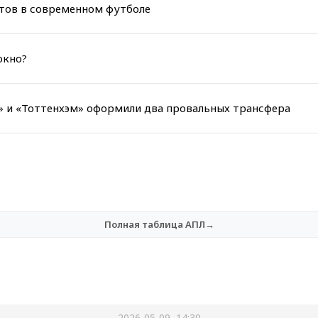
стов в современном футболе
окно?
и» и «Тоттенхэм» оформили два провальных трансфера
Полная таблица АПЛ→
2026-05-09, 14:30