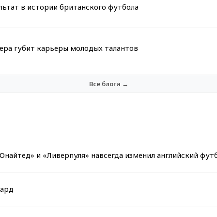
льтат в истории британского футбола
мера губит карьеры молодых талантов
Все блоги →
 Юнайтед» и «Ливерпуля» навсегда изменил английский фут
гард