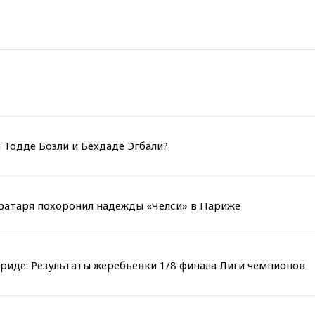
 Тодде Боэли и Бехдаде Эгбали?
вратаря похоронил надежды «Челси» в Париже
риде: Результаты жеребьевки 1/8 финала Лиги чемпионов