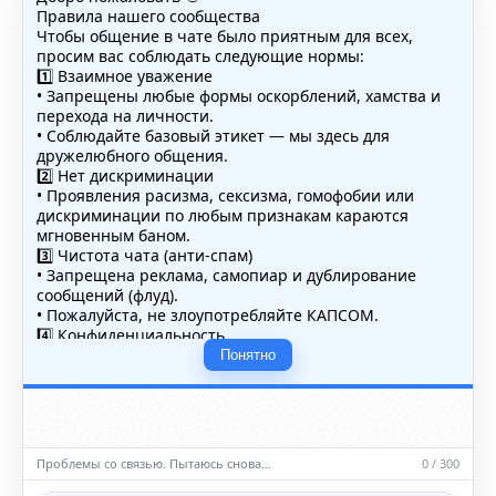
Правила нашего сообщества
Чтобы общение в чате было приятным для всех,
просим вас соблюдать следующие нормы:
1️⃣ Взаимное уважение
• Запрещены любые формы оскорблений, хамства и
перехода на личности.
• Соблюдайте базовый этикет — мы здесь для
дружелюбного общения.
2️⃣ Нет дискриминации
• Проявления расизма, сексизма, гомофобии или
дискриминации по любым признакам караются
мгновенным баном.
3️⃣ Чистота чата (анти-спам)
• Запрещена реклама, самопиар и дублирование
сообщений (флуд).
• Пожалуйста, не злоупотребляйте КАПСОМ.
4️⃣ Конфиденциальность
• Не публикуйте личные данные — свои или чужие
Понятно
(телефоны, адреса, документы).
5️⃣ Уместность контента
• Обсуждайте темы, соответствующие тематике чата.
• Запрещён шок-контент, материалы 18+ и призывы к
насилию.
Проблемы со связью. Пытаюсь снова…
0 / 300
ℹ️ Модераторы и администраторы вправе удалять
сообщения и ограничивать доступ к чату при