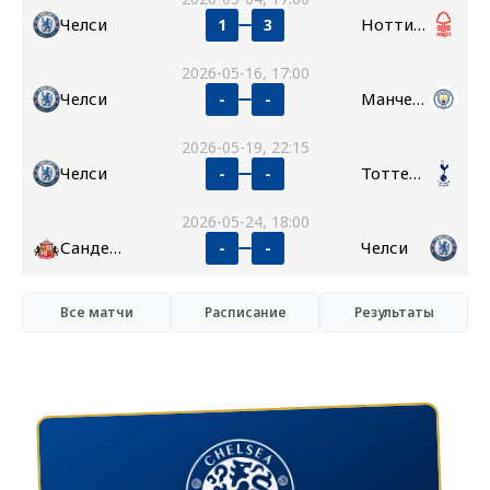
Челси
Ноттингем Форест
1
3
2026-05-16, 17:00
Челси
Манчестер Сити
-
-
2026-05-19, 22:15
Челси
Тоттенхэм
-
-
2026-05-24, 18:00
Сандерленд
Челси
-
-
Все матчи
Расписание
Результаты