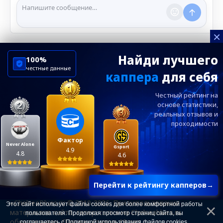
нарушении правил.
×
Найди лучшего
100%
честные данные
каппера
для себя
ChelseaBluesRu
ФК Челси
Честный рейтинг на
Посетителям
Информация
основе статистики,
реальных
отзывов и
проходимости
Ежевечерний дайджест главных новостей от
редакции ChelseaBlues.ru — подписывайтесь!
Фактор
Never Alone
Gsport
4.9
4.8
4.6
Перейти к рейтингу капперов
→
«ChelseaBlues.ru © 2010-2026. При использовании
Этот сайт использует файлы cookies для более комфортной работы
материалов сайта, гиперссылка на Chelseablues.ru
пользователя. Продолжая просмотр страниц сайта, вы
обязательна». Для лиц старше 18 лет.
соглашаетесь с
Политикой использования файлов cookies
.