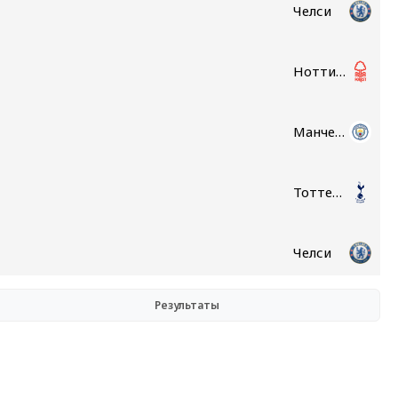
Челси
Ноттингем Форест
Манчестер Сити
Тоттенхэм
Челси
Результаты