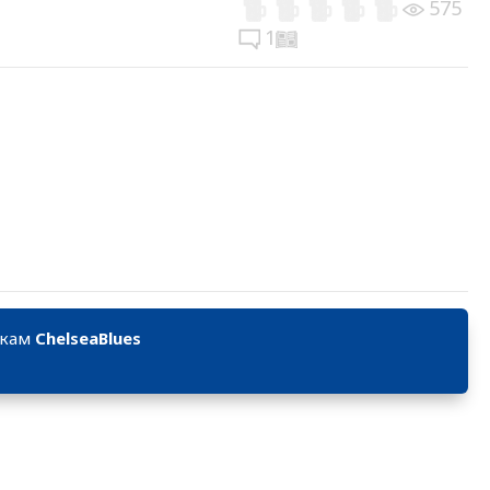
575
1
икам
ChelseaBlues