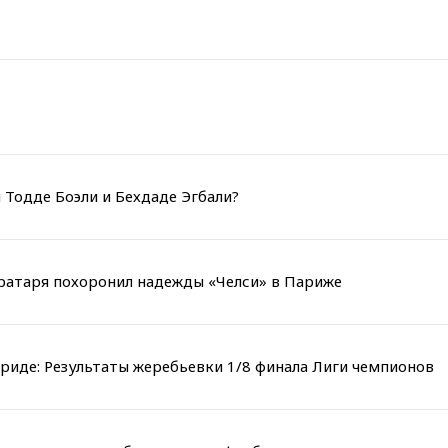
 Тодде Боэли и Бехдаде Эгбали?
вратаря похоронил надежды «Челси» в Париже
риде: Результаты жеребьевки 1/8 финала Лиги чемпионов