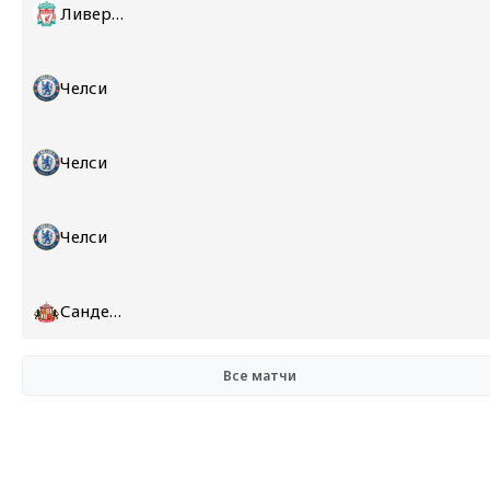
Ливерпуль
Челси
Челси
Челси
Сандерленд
Все матчи