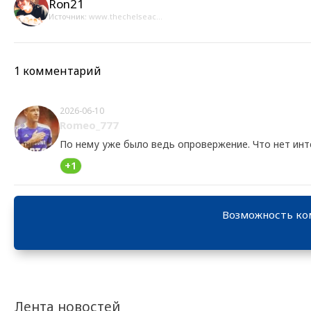
Ron21
Источник:
www.thechelseac...
1 комментарий
2026-06-10
Romeo_777
По нему уже было ведь опровержение. Что нет инт
+1
Возможность ко
Лента новостей