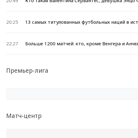
20:49
Кто такая Валентина Сервантес, девушка Энцо
20:25
13 самых титулованных футбольных наций в ис
22:27
Больше 1200 матчей: кто, кроме Венгера и Анч
Премьер-лига
Матч-центр