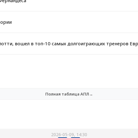
 Фернандеса
тории
елотти, вошел в топ-10 самых долгоиграющих тренеров Ев
Полная таблица АПЛ→
2026-05-09, 14:30