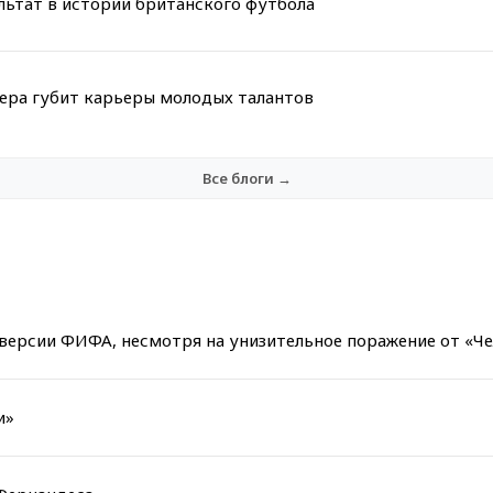
льтат в истории британского футбола
мера губит карьеры молодых талантов
Все блоги →
версии ФИФА, несмотря на унизительное поражение от «Че
и»