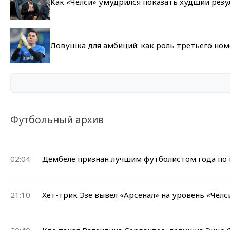
Как «Челси» умудрился показать худший резу
Ловушка для амбиций: как роль третьего но
Футбольный архив
02:04
Дембеле признан лучшим футболистом года по 
21:10
Хет-трик Эзе вывел «Арсенал» на уровень «Челс