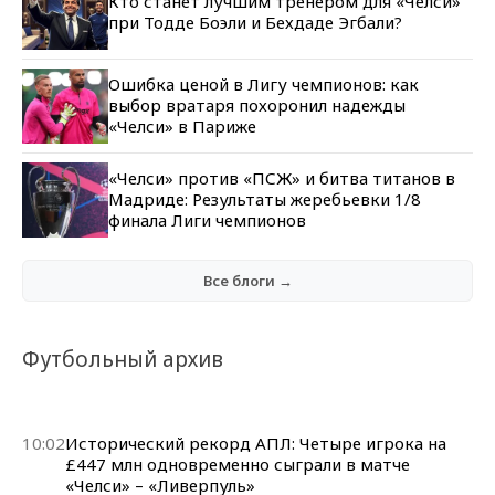
Кто станет лучшим тренером для «Челси»
при Тодде Боэли и Бехдаде Эгбали?
Ошибка ценой в Лигу чемпионов: как
выбор вратаря похоронил надежды
«Челси» в Париже
«Челси» против «ПСЖ» и битва титанов в
Мадриде: Результаты жеребьевки 1/8
финала Лиги чемпионов
Все блоги →
Футбольный архив
10:02
Исторический рекорд АПЛ: Четыре игрока на
£447 млн одновременно сыграли в матче
«Челси» – «Ливерпуль»