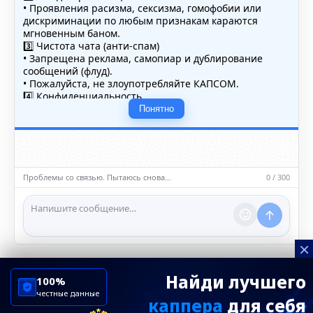
• Проявления расизма, сексизма, гомофобии или
дискриминации по любым признакам караются
мгновенным баном.
3️⃣ Чистота чата (анти-спам)
• Запрещена реклама, самопиар и дублирование
сообщений (флуд).
• Пожалуйста, не злоупотребляйте КАПСОМ.
4️⃣ Конфиденциальность
• Не публикуйте личные данные — свои или чужие
Понятно
(телефоны, адреса, документы).
5️⃣ Уместность контента
• Обсуждайте темы, соответствующие тематике чата.
• Запрещён шок-контент, материалы 18+ и призывы к
насилию.
Проблемы со связью. Пытаюсь снова…
0 / 300
ℹ️ Модераторы и администраторы вправе удалять
сообщения и ограничивать доступ к чату при
нарушении правил.
×
Найди лучшего
100%
честные данные
каппера
для себя