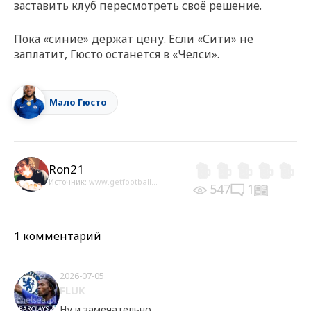
заставить клуб пересмотреть своё решение.
Пока «синие» держат цену. Если «Сити» не
заплатит, Гюсто останется в «Челси».
Мало Гюсто
Ron21
Источник:
www.getfootball...
547
1
1 комментарий
2026-07-05
FLUK
Ну и замечательно.