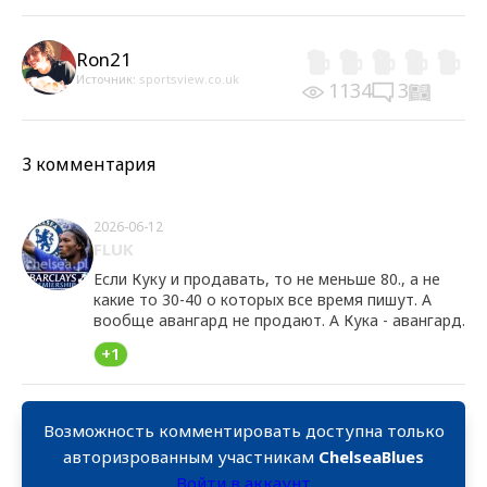
Ron21
Источник:
sportsview.co.uk
1134
3
3 комментария
2026-06-12
FLUK
Если Куку и продавать, то не меньше 80., а не
какие то 30-40 о которых все время пишут. А
вообще авангард не продают. А Кука - авангард.
+1
Возможность комментировать доступна только
авторизрованным участникам
ChelseaBlues
Войти в аккаунт