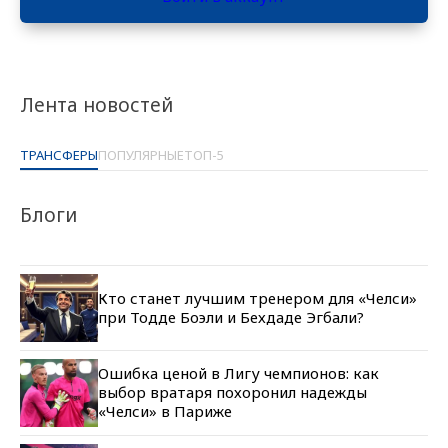
Лента новостей
ТРАНСФЕРЫ
ПОПУЛЯРНЫЕ
ТОП-5
Блоги
Кто станет лучшим тренером для «Челси»
при Тодде Боэли и Бехдаде Эгбали?
Ошибка ценой в Лигу чемпионов: как
выбор вратаря похоронил надежды
«Челси» в Париже