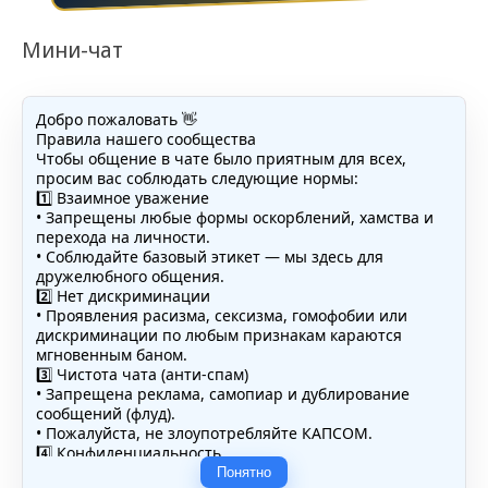
Мини-чат
Добро пожаловать 👋
Правила нашего сообщества
Чтобы общение в чате было приятным для всех,
просим вас соблюдать следующие нормы:
1️⃣ Взаимное уважение
• Запрещены любые формы оскорблений, хамства и
перехода на личности.
• Соблюдайте базовый этикет — мы здесь для
дружелюбного общения.
2️⃣ Нет дискриминации
• Проявления расизма, сексизма, гомофобии или
дискриминации по любым признакам караются
мгновенным баном.
3️⃣ Чистота чата (анти-спам)
• Запрещена реклама, самопиар и дублирование
сообщений (флуд).
• Пожалуйста, не злоупотребляйте КАПСОМ.
4️⃣ Конфиденциальность
• Не публикуйте личные данные — свои или чужие
Понятно