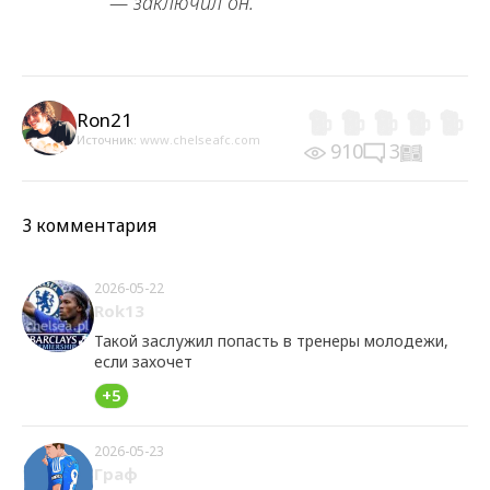
— заключил он.
Ron21
Источник:
www.chelseafc.com
910
3
3 комментария
2026-05-22
Rok13
Такой заслужил попасть в тренеры молодежи,
если захочет
+5
2026-05-23
Граф