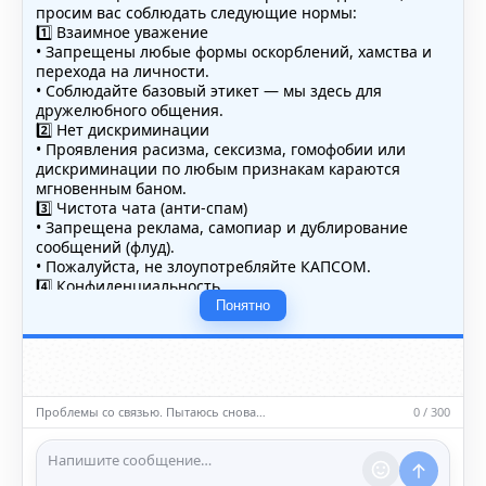
просим вас соблюдать следующие нормы:
1️⃣ Взаимное уважение
• Запрещены любые формы оскорблений, хамства и
перехода на личности.
• Соблюдайте базовый этикет — мы здесь для
дружелюбного общения.
2️⃣ Нет дискриминации
• Проявления расизма, сексизма, гомофобии или
дискриминации по любым признакам караются
мгновенным баном.
3️⃣ Чистота чата (анти-спам)
• Запрещена реклама, самопиар и дублирование
сообщений (флуд).
• Пожалуйста, не злоупотребляйте КАПСОМ.
4️⃣ Конфиденциальность
• Не публикуйте личные данные — свои или чужие
Понятно
(телефоны, адреса, документы).
5️⃣ Уместность контента
• Обсуждайте темы, соответствующие тематике чата.
• Запрещён шок-контент, материалы 18+ и призывы к
насилию.
Проблемы со связью. Пытаюсь снова…
0 / 300
ℹ️ Модераторы и администраторы вправе удалять
сообщения и ограничивать доступ к чату при
нарушении правил.