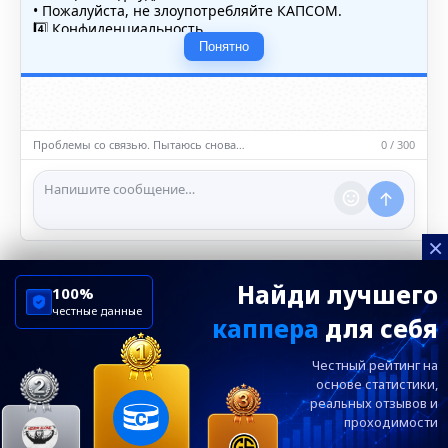
• Пожалуйста, не злоупотребляйте КАПСОМ.
4️⃣ Конфиденциальность
• Не публикуйте личные данные — свои или чужие
Понятно
(телефоны, адреса, документы).
5️⃣ Уместность контента
• Обсуждайте темы, соответствующие тематике чата.
• Запрещён шок-контент, материалы 18+ и призывы к
насилию.
Проблемы со связью. Пытаюсь снова…
0 / 300
ℹ️ Модераторы и администраторы вправе удалять
сообщения и ограничивать доступ к чату при
нарушении правил.
×
Найди лучшего
100%
честные данные
каппера
для себя
ChelseaBluesRu
ФК Челси
Честный рейтинг на
Посетителям
Информация
основе статистики,
реальных
отзывов и
проходимости
Ежевечерний дайджест главных новостей от