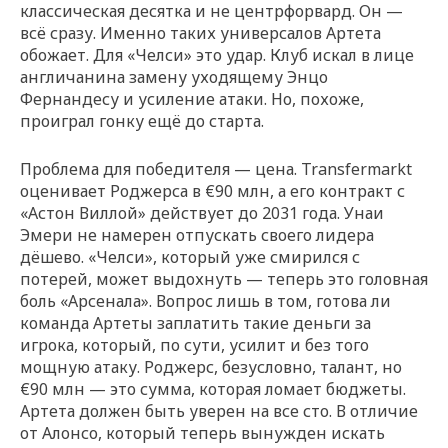
классическая десятка и не центрфорвард. Он —
всё сразу. Именно таких универсалов Артета
обожает. Для «Челси» это удар. Клуб искал в лице
англичанина замену уходящему Энцо
Фернандесу и усиление атаки. Но, похоже,
проиграл гонку ещё до старта.
Проблема для победителя — цена. Transfermarkt
оценивает Роджерса в €90 млн, а его контракт с
«Астон Виллой» действует до 2031 года. Унаи
Эмери не намерен отпускать своего лидера
дёшево. «Челси», который уже смирился с
потерей, может выдохнуть — теперь это головная
боль «Арсенала». Вопрос лишь в том, готова ли
команда Артеты заплатить такие деньги за
игрока, который, по сути, усилит и без того
мощную атаку. Роджерс, безусловно, талант, но
€90 млн — это сумма, которая ломает бюджеты.
Артета должен быть уверен на все сто. В отличие
от Алонсо, который теперь вынужден искать