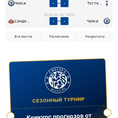
Челси
Тоттенхэм
-
-
2026-05-24, 18:00
Сандерленд
Челси
-
-
Все матчи
Расписание
Результаты
СЕЗОННЫЙ ТУРНИР
Конкурс прогнозов от