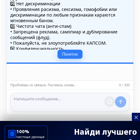
2️⃣ Нет дискриминации
• Проявления расизма, сексизма, гомофобии или
дискриминации по любым признакам караются
мгновенным баном.
3️⃣ Чистота чата (анти-спам)
• Запрещена реклама, самопиар и дублирование
сообщений (флуд).
• Пожалуйста, не злоупотребляйте КАПСОМ.
4️⃣ Конфиденциальность
• Не публикуйте личные данные — свои или чужие
Понятно
(телефоны, адреса, документы).
5️⃣ Уместность контента
• Обсуждайте темы, соответствующие тематике чата.
• Запрещён шок-контент, материалы 18+ и призывы к
насилию.
Проблемы со связью. Пытаюсь снова…
0 / 300
ℹ️ Модераторы и администраторы вправе удалять
сообщения и ограничивать доступ к чату при
нарушении правил.
×
Найди лучшего
100%
честные данные