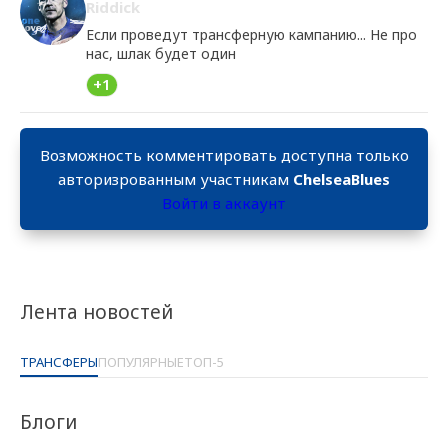
Riddick
Если проведут трансферную кампанию... Не про
нас, шлак будет один
+1
Возможность комментировать доступна только
авторизрованным участникам
ChelseaBlues
Войти в аккаунт
Лента новостей
ТРАНСФЕРЫ
ПОПУЛЯРНЫЕ
ТОП-5
Блоги