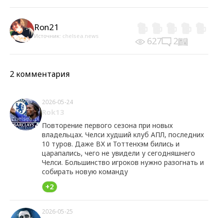
Ron21
Источник:
chelsea.news
627
2
2 комментария
2026-05-24
Rok13
Повторение первого сезона при новых
владельцах. Челси худший клуб АПЛ, последних
10 туров. Даже ВХ и Тоттенхэм бились и
царапались, чего не увидели у сегодняшнего
Челси. Большинство игроков нужно разогнать и
собирать новую команду
+2
2026-05-25