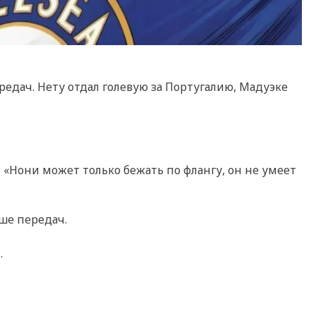
редач. Нету отдал голевую за Португалию, Мадуэке
: «Нони может только бежать по флангу, он не умеет
ьше передач.
.