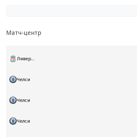
Матч-центр
Ливерпуль
Челси
Челси
Челси