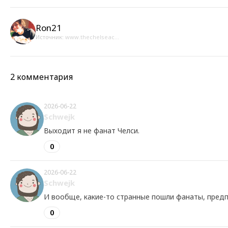
Ron21
Источник:
www.thechelseac...
2 комментария
2026-06-22
Schwejk
Выходит я не фанат Челси.
0
2026-06-22
Schwejk
И вообще, какие-то странные пошли фанаты, предп
0