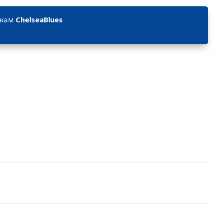
икам
ChelseaBlues