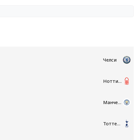
Челси
Ноттингем Форест
Манчестер Сити
Тоттенхэм