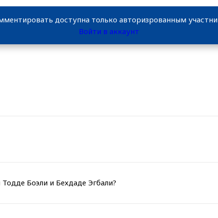
мментировать доступна только авторизрованным участн
Войти в аккаунт
 Тодде Боэли и Бехдаде Эгбали?