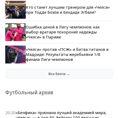
Кто станет лучшим тренером для «Челси»
при Тодде Боэли и Бехдаде Эгбали?
Ошибка ценой в Лигу чемпионов: как
выбор вратаря похоронил надежды
«Челси» в Париже
«Челси» против «ПСЖ» и битва титанов в
Мадриде: Результаты жеребьевки 1/8
финала Лиги чемпионов
Все блоги →
Футбольный архив
20:20
«Бенфика» признана лучшей академией мира,
«Челси» — в топ-50. Рейтинг 100 ведущих