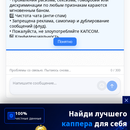
дискриминации по любым признакам караются
мгновенным баном.
3️⃣ Чистота чата (анти-спам)
• Запрещена реклама, самопиар и дублирование
сообщений (флуд).
• Пожалуйста, не злоупотребляйте КАПСОМ.
4️⃣ Конфиденциальность
• Не публикуйте личные данные — свои или чужие
Понятно
(телефоны, адреса, документы).
5️⃣ Уместность контента
• Обсуждайте темы, соответствующие тематике чата.
• Запрещён шок-контент, материалы 18+ и призывы к
насилию.
Проблемы со связью. Пытаюсь снова…
0 / 300
ℹ️ Модераторы и администраторы вправе удалять
сообщения и ограничивать доступ к чату при
нарушении правил.
×
Найди лучшего
100%
честные данные
каппера
для себя
ChelseaBluesRu
ФК Челси