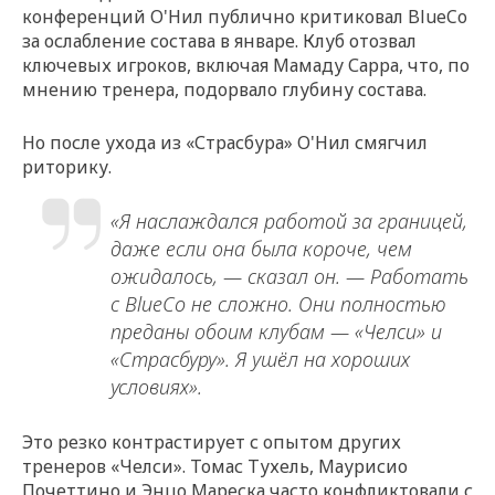
конференций О'Нил публично критиковал BlueCo
за ослабление состава в январе. Клуб отозвал
ключевых игроков, включая Мамаду Сарра, что, по
мнению тренера, подорвало глубину состава.
Но после ухода из «Страсбура» О'Нил смягчил
риторику.
«Я наслаждался работой за границей,
даже если она была короче, чем
ожидалось, — сказал он. — Работать
с BlueCo не сложно. Они полностью
преданы обоим клубам — «Челси» и
«Страсбуру». Я ушёл на хороших
условиях».
Это резко контрастирует с опытом других
тренеров «Челси». Томас Тухель, Маурисио
Почеттино и Энцо Мареска часто конфликтовали с