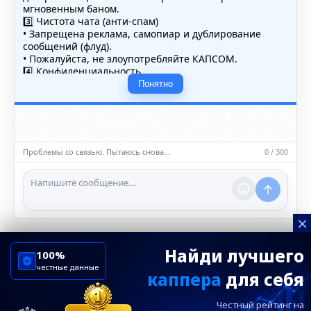
мгновенным баном.
3️⃣ Чистота чата (анти-спам)
• Запрещена реклама, самопиар и дублирование
сообщений (флуд).
• Пожалуйста, не злоупотребляйте КАПСОМ.
4️⃣ Конфиденциальность
• Не публикуйте личные данные — свои или чужие
Понятно
(телефоны, адреса, документы).
5️⃣ Уместность контента
• Обсуждайте темы, соответствующие тематике чата.
• Запрещён шок-контент, материалы 18+ и призывы к
насилию.
Проблемы со связью. Пытаюсь снова…
0 / 300
ℹ️ Модераторы и администраторы вправе удалять
сообщения и ограничивать доступ к чату при
нарушении правил.
×
Найди лучшего
100%
честные данные
каппера
для себя
ChelseaBluesRu
ФК Челси
Честный рейтинг на