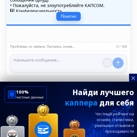
• Пожалуйста, не злоупотребляйте КАПСОМ.
4️⃣ Конфиденциальность
• Не публикуйте личные данные — свои или чужие
Понятно
(телефоны, адреса, документы).
5️⃣ Уместность контента
• Обсуждайте темы, соответствующие тематике чата.
• Запрещён шок-контент, материалы 18+ и призывы к
насилию.
Проблемы со связью. Пытаюсь снова…
0 / 300
ℹ️ Модераторы и администраторы вправе удалять
сообщения и ограничивать доступ к чату при
нарушении правил.
×
Найди лучшего
100%
честные данные
каппера
для себя
ChelseaBluesRu
ФК Челси
Честный рейтинг на
Посетителям
Информация
основе статистики,
реальных
отзывов и
проходимости
Ежевечерний дайджест главных новостей от