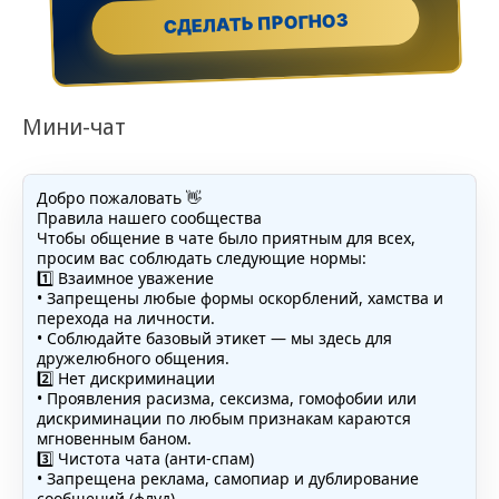
СДЕЛАТЬ ПРОГНОЗ
Мини-чат
Добро пожаловать 👋
Правила нашего сообщества
Чтобы общение в чате было приятным для всех,
просим вас соблюдать следующие нормы:
1️⃣ Взаимное уважение
• Запрещены любые формы оскорблений, хамства и
перехода на личности.
• Соблюдайте базовый этикет — мы здесь для
дружелюбного общения.
2️⃣ Нет дискриминации
• Проявления расизма, сексизма, гомофобии или
дискриминации по любым признакам караются
мгновенным баном.
3️⃣ Чистота чата (анти-спам)
• Запрещена реклама, самопиар и дублирование
сообщений (флуд).