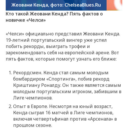
Жеовани Кенда, фото: ChelseaBlues.Ru
Кто такой Жеовани Кенда? Пять фактов о
новичке «Челси»
«Челси» официально представил Жеовани Кенда.
19-летний португальский вингер уже успел
побить рекорды, выиграть трофеи и
зарекомендовать себя на европейской арене. Вот
пять фактов, которые помогут узнать его ближе:
Рекордсмен. Кенда стал самым молодым
бомбардиром «Спортинга», побив рекорд
Криштиану Роналду. Он также является самым
молодым португальским игроком, забившим в
Лиге чемпионов.
Опыт в Европе. Несмотря на юный возраст,
Кенда сыграл 16 матчей в Лиге чемпионов,
включая четвертьфинал против «Арсенала» в
прошлом сезоне.