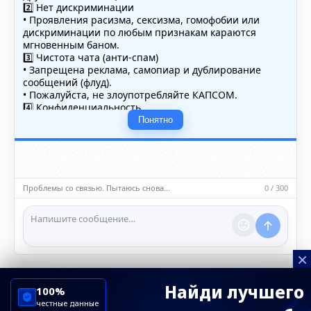
2️⃣ Нет дискриминации
• Проявления расизма, сексизма, гомофобии или
дискриминации по любым признакам караются
мгновенным баном.
3️⃣ Чистота чата (анти-спам)
• Запрещена реклама, самопиар и дублирование
сообщений (флуд).
• Пожалуйста, не злоупотребляйте КАПСОМ.
4️⃣ Конфиденциальность
• Не публикуйте личные данные — свои или чужие
Понятно
(телефоны, адреса, документы).
5️⃣ Уместность контента
• Обсуждайте темы, соответствующие тематике чата.
• Запрещён шок-контент, материалы 18+ и призывы к
насилию.
Проблемы со связью. Пытаюсь снова…
0 / 300
ℹ️ Модераторы и администраторы вправе удалять
сообщения и ограничивать доступ к чату при
нарушении правил.
×
Найди лучшего
100%
честные данные