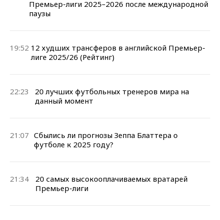
Премьер-лиги 2025–2026 после международной
паузы
19:52
12 худших трансферов в английской Премьер-
лиге 2025/26 (Рейтинг)
22:23
20 лучших футбольных тренеров мира на
данный момент
21:07
Сбылись ли прогнозы Зеппа Блаттера о
футболе к 2025 году?
21:34
20 самых высокооплачиваемых вратарей
Премьер-лиги