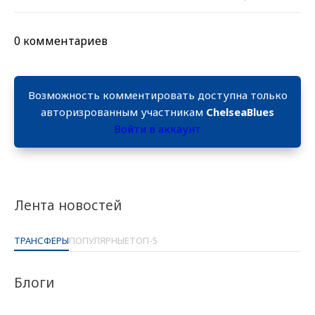
0 комментариев
Возможность комментировать доступна только
авторизрованным участникам
ChelseaBlues
Войти в аккаунт
Лента новостей
ТРАНСФЕРЫ
ПОПУЛЯРНЫЕ
ТОП-5
Блоги