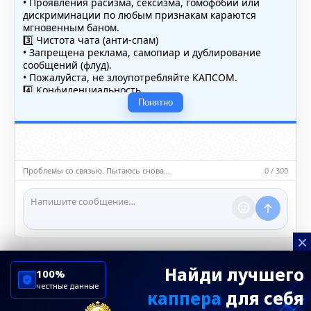
• Проявления расизма, сексизма, гомофобии или
дискриминации по любым признакам караются
мгновенным баном.
3️⃣ Чистота чата (анти-спам)
• Запрещена реклама, самопиар и дублирование
сообщений (флуд).
• Пожалуйста, не злоупотребляйте КАПСОМ.
4️⃣ Конфиденциальность
• Не публикуйте личные данные — свои или чужие
Понятно
(телефоны, адреса, документы).
5️⃣ Уместность контента
• Обсуждайте темы, соответствующие тематике чата.
• Запрещён шок-контент, материалы 18+ и призывы к
насилию.
Проблемы со связью. Пытаюсь снова…
0 / 300
ℹ️ Модераторы и администраторы вправе удалять
сообщения и ограничивать доступ к чату при
нарушении правил.
×
Найди лучшего
100%
честные данные
каппера
для себя