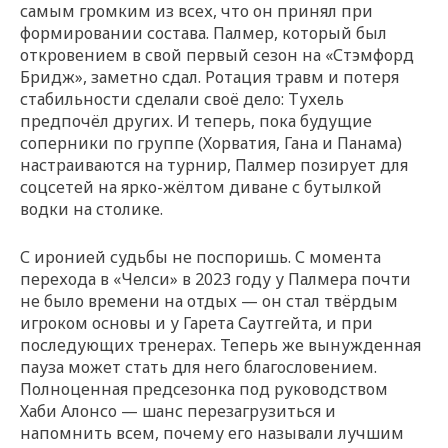
самым громким из всех, что он принял при
формировании состава. Палмер, который был
откровением в свой первый сезон на «Стэмфорд
Бридж», заметно сдал. Ротация травм и потеря
стабильности сделали своё дело: Тухель
предпочёл других. И теперь, пока будущие
соперники по группе (Хорватия, Гана и Панама)
настраиваются на турнир, Палмер позирует для
соцсетей на ярко-жёлтом диване с бутылкой
водки на столике.
С иронией судьбы не поспоришь. С момента
перехода в «Челси» в 2023 году у Палмера почти
не было времени на отдых — он стал твёрдым
игроком основы и у Гарета Саутгейта, и при
последующих тренерах. Теперь же вынужденная
пауза может стать для него благословением.
Полноценная предсезонка под руководством
Хаби Алонсо — шанс перезагрузиться и
напомнить всем, почему его называли лучшим