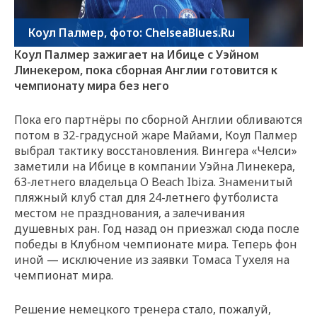
Коул Палмер, фото: ChelseaBlues.Ru
Коул Палмер зажигает на Ибице с Уэйном
Линекером, пока сборная Англии готовится к
чемпионату мира без него
Пока его партнёры по сборной Англии обливаются
потом в 32-градусной жаре Майами, Коул Палмер
выбрал тактику восстановления. Вингера «Челси»
заметили на Ибице в компании Уэйна Линекера,
63-летнего владельца O Beach Ibiza. Знаменитый
пляжный клуб стал для 24-летнего футболиста
местом не празднования, а залечивания
душевных ран. Год назад он приезжал сюда после
победы в Клубном чемпионате мира. Теперь фон
иной — исключение из заявки Томаса Тухеля на
чемпионат мира.
Решение немецкого тренера стало, пожалуй,