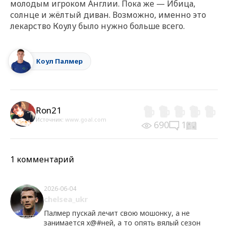
молодым игроком Англии. Пока же — Ибица,
солнце и жёлтый диван. Возможно, именно это
лекарство Коулу было нужно больше всего.
Коул Палмер
Ron21
Источник:
www.goal.com
690
1
1 комментарий
2026-06-04
chelsea_ukr
Палмер пускай лечит свою мошонку, а не
занимается х@#ней, а то опять вялый сезон