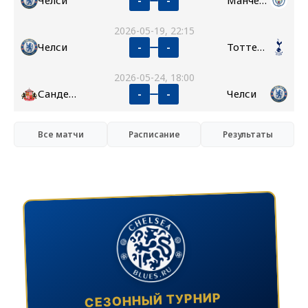
Челси
Манчестер Сити
-
-
2026-05-19, 22:15
Челси
Тоттенхэм
-
-
2026-05-24, 18:00
Сандерленд
Челси
-
-
Все матчи
Расписание
Результаты
СЕЗОННЫЙ ТУРНИР