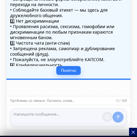
перехода на личности.
• Соблюдайте базовый этикет — мы здесь для
дружелюбного общения.
2️⃣ Нет дискриминации
• Проявления расизма, сексизма, гомофобии или
дискриминации по любым признакам караются
мгновенным баном.
3️⃣ Чистота чата (анти-спам)
• Запрещена реклама, самопиар и дублирование
сообщений (флуд).
• Пожалуйста, не злоупотребляйте КАПСОМ.
4️⃣ Конфиденциальность
• Не публикуйте личные данные — свои или чужие
Понятно
(телефоны, адреса, документы).
5️⃣ Уместность контента
• Обсуждайте темы, соответствующие тематике чата.
• Запрещён шок-контент, материалы 18+ и призывы к
насилию.
Проблемы со связью. Пытаюсь снова…
0 / 300
ℹ️ Модераторы и администраторы вправе удалять
сообщения и ограничивать доступ к чату при
нарушении правил.
×