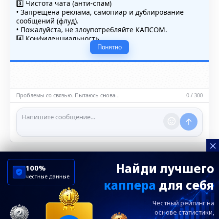
3️⃣ Чистота чата (анти-спам)
• Запрещена реклама, самопиар и дублирование
сообщений (флуд).
• Пожалуйста, не злоупотребляйте КАПСОМ.
4️⃣ Конфиденциальность
• Не публикуйте личные данные — свои или чужие
Понятно
(телефоны, адреса, документы).
5️⃣ Уместность контента
• Обсуждайте темы, соответствующие тематике чата.
• Запрещён шок-контент, материалы 18+ и призывы к
насилию.
Проблемы со связью. Пытаюсь снова…
0 / 300
ℹ️ Модераторы и администраторы вправе удалять
сообщения и ограничивать доступ к чату при
нарушении правил.
×
Найди лучшего
100%
честные данные
каппера
для себя
ChelseaBluesRu
ФК Челси
Честный рейтинг на
Посетителям
Информация
основе статистики,