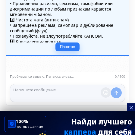
• Проявления расизма, сексизма, гомофобии или
дискриминации по любым признакам караются
мгновенным баном.
3️⃣ Чистота чата (анти-спам)
• Запрещена реклама, самопиар и дублирование
сообщений (флуд).
• Пожалуйста, не злоупотребляйте КАПСОМ.
4️⃣ Конфиденциальность
• Не публикуйте личные данные — свои или чужие
Понятно
(телефоны, адреса, документы).
5️⃣ Уместность контента
• Обсуждайте темы, соответствующие тематике чата.
• Запрещён шок-контент, материалы 18+ и призывы к
насилию.
Проблемы со связью. Пытаюсь снова…
0 / 300
ℹ️ Модераторы и администраторы вправе удалять
сообщения и ограничивать доступ к чату при
нарушении правил.
×
Найди лучшего
100%
честные данные
каппера
для себя