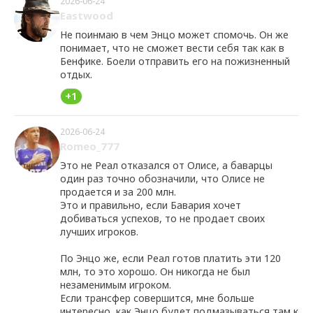
2026-06-24
Eastwood
Не поинмаю в чем Энцо может спомочь. Он же
понимает, что не сможет вести себя так как в
Бенфике. Боели отправить его на пожизненный
отдых.
+1
2026-06-24
Romeo_777
Это не Реал отказался от Олисе, а баварцы
один раз точно обозначили, что Олисе не
продается и за 200 млн.
Это и правильно, если Бавария хочет
добиваться успехов, то не продает своих
лучших игроков.
По Энцо же, если Реал готов платить эти 120
млн, то это хорошо. Он никогда не был
незаменимым игроком.
Если трансфер совершится, мне больше
интересно, как Энцо будет подмазываться там к