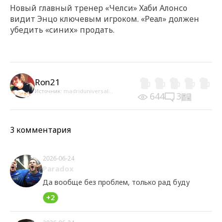
Новый главный тренер «Челси» Хаби Алонсо
видит Энцо ключевым игроком. «Реал» должен
убедить «синих» продать.
Ron21
Источник:
madriduniversal...
644
3
3 комментария
2026-06-24
Paradox
Да вообще без проблем, только рад буду
+2