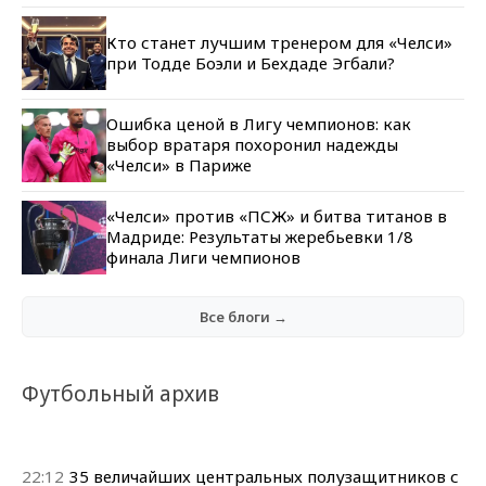
Кто станет лучшим тренером для «Челси»
при Тодде Боэли и Бехдаде Эгбали?
Ошибка ценой в Лигу чемпионов: как
выбор вратаря похоронил надежды
«Челси» в Париже
«Челси» против «ПСЖ» и битва титанов в
Мадриде: Результаты жеребьевки 1/8
финала Лиги чемпионов
Все блоги →
Футбольный архив
22:12
35 величайших центральных полузащитников с