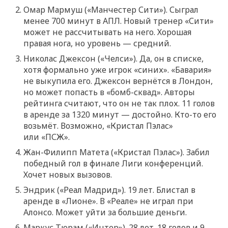
Омар Мармуш («Манчестер Сити»). Сыграл
менее 700 минут в АПЛ. Новый тренер «Сити»
может не рассчитывать на него. Хорошая
правая нога, но уровень — средний.
Николас Джексон («Челси»). Да, он в списке,
хотя формально уже игрок «синих». «Бавария»
не выкупила его. Джексон вернётся в Лондон,
но может попасть в «бомб-сквад». Авторы
рейтинга считают, что он не так плох. 11 голов
в аренде за 1320 минут — достойно. Кто-то его
возьмёт. Возможно, «Кристал Пэлас»
или «ПСЖ».
Жан-Филипп Матета («Кристал Пэлас»). Забил
победный гол в финале Лиги конференций.
Хочет новых вызовов.
Эндрик («Реал Мадрид»). 19 лет. Блистал в
аренде в «Лионе». В «Реале» не играл при
Алонсо. Может уйти за большие деньги.
Маркус Тюрам («Интер»). 28 лет. 18 голов и 9