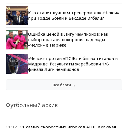
Кто станет лучшим тренером для «Челси»
при Тодде Боэли и Бехдаде Эгбали?
Ошибка ценой в Лигу чемпионов: как
выбор вратаря похоронил надежды
«Челси» в Париже
«Челси» против «ПСЖ» и битва титанов в
Мадриде: Результаты жеребьевки 1/8
финала Лиги чемпионов
Все блоги →
Футбольный архив
11:32
11 самых скоростных игроков АПЛ, включая