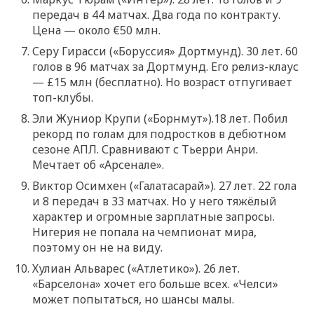
передач в 44 матчах. Два года по контракту.
Цена — около €50 млн.
Серу Гирасси («Боруссия» Дортмунд). 30 лет. 60
голов в 96 матчах за Дортмунд. Его релиз-клаус
— £15 млн (бесплатно). Но возраст отпугивает
топ-клубы.
Эли Жуниор Крупи («Борнмут»).18 лет. Побил
рекорд по голам для подростков в дебютном
сезоне АПЛ. Сравнивают с Тьерри Анри.
Мечтает об «Арсенале».
Виктор Осимхен («Галатасарай»). 27 лет. 22 гола
и 8 передач в 33 матчах. Но у него тяжёлый
характер и огромные зарплатные запросы.
Нигерия не попала на чемпионат мира,
поэтому он не на виду.
Хулиан Альварес («Атлетико»). 26 лет.
«Барселона» хочет его больше всех. «Челси»
может попытаться, но шансы малы.