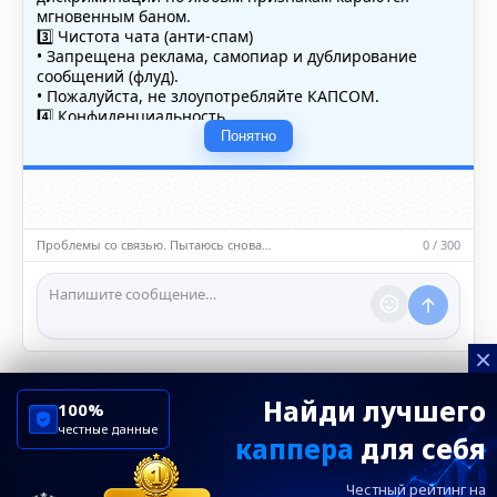
мгновенным баном.
3️⃣ Чистота чата (анти-спам)
• Запрещена реклама, самопиар и дублирование
сообщений (флуд).
• Пожалуйста, не злоупотребляйте КАПСОМ.
4️⃣ Конфиденциальность
• Не публикуйте личные данные — свои или чужие
Понятно
(телефоны, адреса, документы).
5️⃣ Уместность контента
• Обсуждайте темы, соответствующие тематике чата.
• Запрещён шок-контент, материалы 18+ и призывы к
насилию.
Проблемы со связью. Пытаюсь снова…
0 / 300
ℹ️ Модераторы и администраторы вправе удалять
сообщения и ограничивать доступ к чату при
нарушении правил.
×
Найди лучшего
100%
честные данные
каппера
для себя
ChelseaBluesRu
ФК Челси
Честный рейтинг на