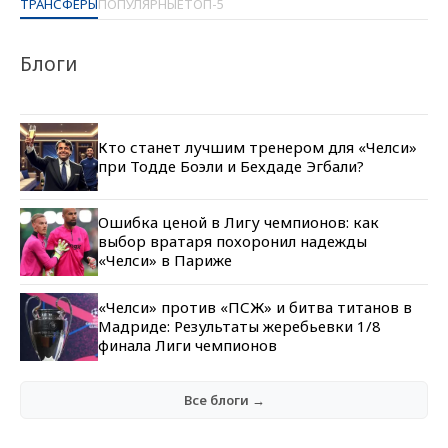
ТРАНСФЕРЫ
ПОПУЛЯРНЫЕ
ТОП-5
Блоги
Кто станет лучшим тренером для «Челси»
при Тодде Боэли и Бехдаде Эгбали?
Ошибка ценой в Лигу чемпионов: как
выбор вратаря похоронил надежды
«Челси» в Париже
«Челси» против «ПСЖ» и битва титанов в
Мадриде: Результаты жеребьевки 1/8
финала Лиги чемпионов
Все блоги →