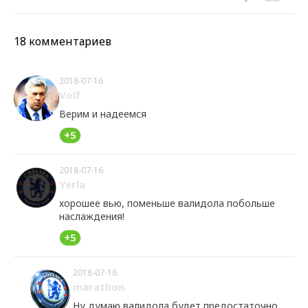
18 комментариев
2018-07-16
Volf
Верим и надеемся
+5
2018-07-16
Yerla
хорошее вью, поменьше валидола побольше
наслаждения!
+5
2018-07-16
marathon
Ну думаю валидола будет предостаточно.