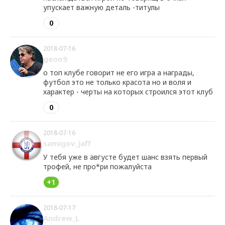
упускает важную деталь -титулы
0
2018-07-16
geoo9
о топ клубе говорит не его игра а награды,
футбол это не только красота но и воля и
характер - черты на которых строился этот клуб
0
2018-07-16
samigov_jaff
У тебя уже в августе будет шанс взять первый
трофей, не про*ри пожалуйста
+1
2018-07-17
Andrew_L