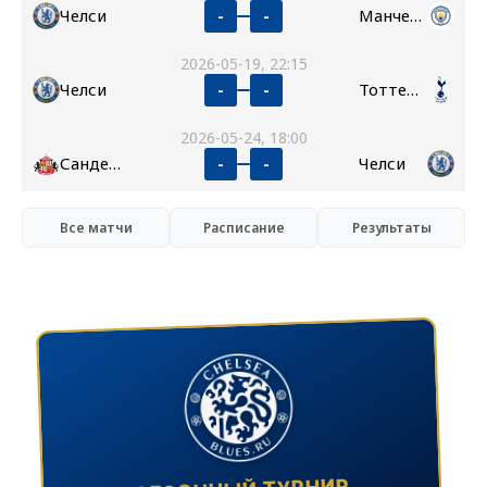
Челси
Манчестер Сити
-
-
2026-05-19, 22:15
Челси
Тоттенхэм
-
-
2026-05-24, 18:00
Сандерленд
Челси
-
-
Все матчи
Расписание
Результаты