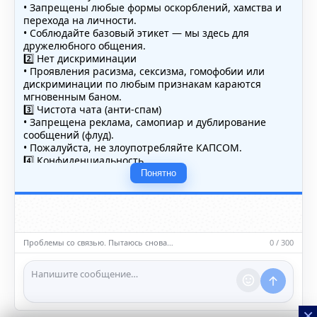
• Запрещены любые формы оскорблений, хамства и
перехода на личности.
• Соблюдайте базовый этикет — мы здесь для
дружелюбного общения.
2️⃣ Нет дискриминации
• Проявления расизма, сексизма, гомофобии или
дискриминации по любым признакам караются
мгновенным баном.
3️⃣ Чистота чата (анти-спам)
• Запрещена реклама, самопиар и дублирование
сообщений (флуд).
• Пожалуйста, не злоупотребляйте КАПСОМ.
4️⃣ Конфиденциальность
• Не публикуйте личные данные — свои или чужие
Понятно
(телефоны, адреса, документы).
5️⃣ Уместность контента
• Обсуждайте темы, соответствующие тематике чата.
• Запрещён шок-контент, материалы 18+ и призывы к
насилию.
Проблемы со связью. Пытаюсь снова…
0 / 300
ℹ️ Модераторы и администраторы вправе удалять
сообщения и ограничивать доступ к чату при
нарушении правил.
×