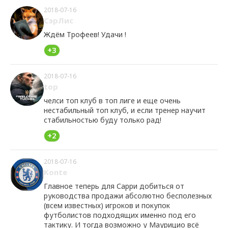
2018-07-16
СэрЛис
Ждём Трофеев! Удачи !
+3
2018-07-16
top
челси топ клуб в топ лиге и еще очень
нестабильный топ клуб, и если тренер научит
стабильностью буду только рад!
+2
2018-07-16
Konte
Главное теперь для Сарри добиться от
руководства продажи абсолютно бесполезных
(всем известных) игроков и покупок
футболистов подходящих именно под его
тактику. И тогда возможно у Маурицио всё