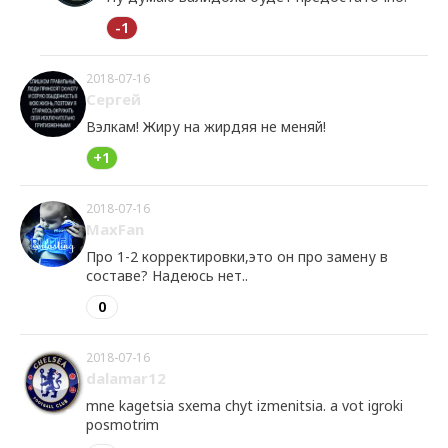
-1
2018-07-16
Сергей
Вэлкам! Жиру на жирдяя не меняй!
+1
2018-07-16
MaxFan
Про 1-2 корректировки,это он про замену в
составе? Надеюсь нет..
0
2018-07-16
dalamar12
mne kagetsia sxema chyt izmenitsia. a vot igroki
posmotrim