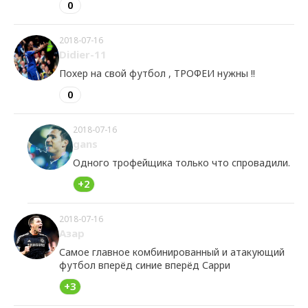
0
2018-07-16
Didier-11
Похер на свой футбол , ТРОФЕИ нужны !!
0
2018-07-16
gans
Одного трофейщика только что спровадили.
+2
2018-07-16
Азар
Самое главное комбинированный и атакующий
футбол вперёд синие вперёд Сарри
+3