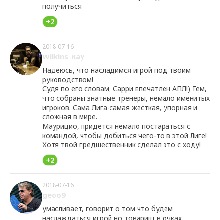
получиться.
+2
2018-07-16
Wilkins_Ray
Надеюсь, что насладимся игрой под твоим
руководством!
Судя по его словам, Сарри впечатлен АПЛ!) Тем,
что собраны знатные тренеры, немало именитых
игроков. Сама Лига-самая жесткая, упорная и
сложная в мире.
Маурицио, придется немало постараться с
командой, чтобы добиться чего-то в этой Лиге!
Хотя твой предшественник сделал это с ходу!
+2
2018-07-16
geoo9
умасливает, говорит о том что будем
наслаждаться игрой но товарищ в очках