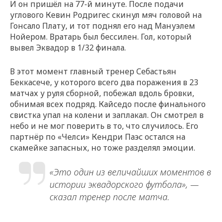
И он пришёл на 77-й минуте. После подачи
углового Кевин Родригес скинул мяч головой на
Гонсало Плату, и тот поднял его над Мануэлем
Нойером. Вратарь был бессилен. Гол, который
вывел Эквадор в 1/32 финала.
В этот момент главный тренер Себастьян
Беккасече, у которого всего два поражения в 23
матчах у руля сборной, побежал вдоль бровки,
обнимая всех подряд. Кайседо после финального
свистка упал на колени и заплакал. Он смотрел в
небо и не мог поверить в то, что случилось. Его
партнёр по «Челси» Кендри Паэс остался на
скамейке запасных, но тоже разделял эмоции.
«Это один из величайших моментов в
истории эквадорского футбола», —
сказал тренер после матча.