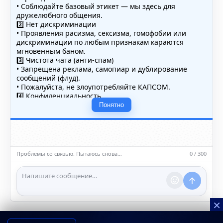
• Соблюдайте базовый этикет — мы здесь для
дружелюбного общения.
2️⃣ Нет дискриминации
• Проявления расизма, сексизма, гомофобии или
дискриминации по любым признакам караются
мгновенным баном.
3️⃣ Чистота чата (анти-спам)
• Запрещена реклама, самопиар и дублирование
сообщений (флуд).
• Пожалуйста, не злоупотребляйте КАПСОМ.
4️⃣ Конфиденциальность
• Не публикуйте личные данные — свои или чужие
Понятно
(телефоны, адреса, документы).
5️⃣ Уместность контента
• Обсуждайте темы, соответствующие тематике чата.
• Запрещён шок-контент, материалы 18+ и призывы к
насилию.
Проблемы со связью. Пытаюсь снова…
0 / 300
ℹ️ Модераторы и администраторы вправе удалять
сообщения и ограничивать доступ к чату при
нарушении правил.
×