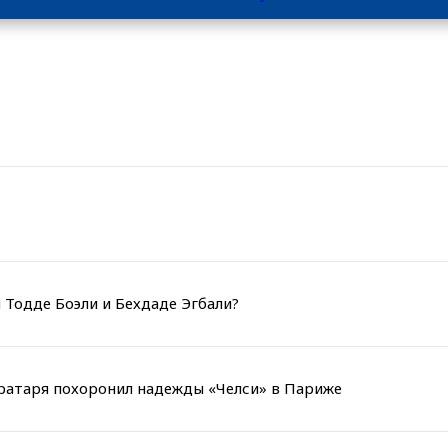
 Тодде Боэли и Бехдаде Эгбали?
вратаря похоронил надежды «Челси» в Париже