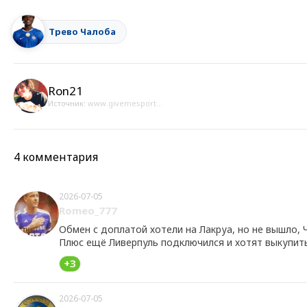
Трево Чалоба
Ron21
Источник:
www.givemesport...
4 комментария
2026-07-05
Romeo_777
Обмен с доплатой хотели на Лакруа, но не вышло, 
Плюс ещё Ливерпуль подключился и хотят выкупит
+3
2026-07-05