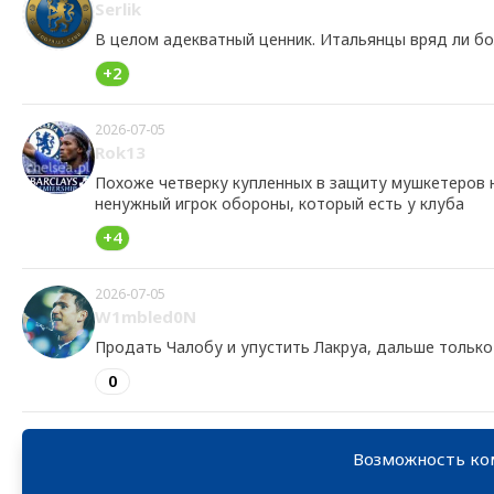
Serlik
В целом адекватный ценник. Итальянцы вряд ли бол
+2
2026-07-05
Rok13
Похоже четверку купленных в защиту мушкетеров н
ненужный игрок обороны, который есть у клуба
+4
2026-07-05
W1mbled0N
Продать Чалобу и упустить Лакруа, дальше только
0
Возможность ко