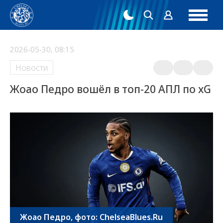
2026-05-30, 08:15
Новости
Жоао Педро вошёл в топ-20 АПЛ по xG
Жоао Педро, фото: ChelseaBlues.Ru