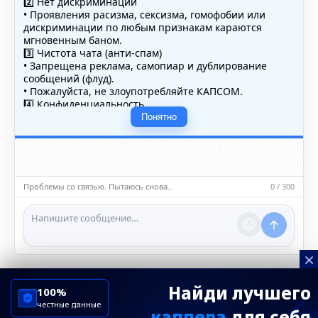
2️⃣ Нет дискриминации
• Проявления расизма, сексизма, гомофобии или
дискриминации по любым признакам караются
мгновенным баном.
3️⃣ Чистота чата (анти-спам)
• Запрещена реклама, самопиар и дублирование
сообщений (флуд).
• Пожалуйста, не злоупотребляйте КАПСОМ.
4️⃣ Конфиденциальность
• Не публикуйте личные данные — свои или чужие
Понятно
(телефоны, адреса, документы).
5️⃣ Уместность контента
• Обсуждайте темы, соответствующие тематике чата.
• Запрещён шок-контент, материалы 18+ и призывы к
насилию.
Проблемы со связью. Пытаюсь снова…
0 / 300
ℹ️ Модераторы и администраторы вправе удалять
сообщения и ограничивать доступ к чату при
нарушении правил.
×
Найди лучшего
100%
честные данные
каппера
для себя