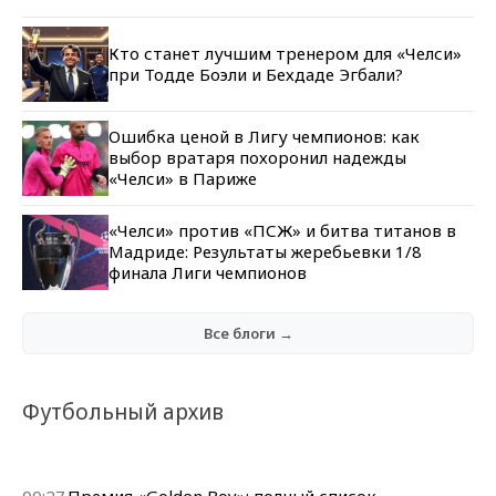
Кто станет лучшим тренером для «Челси»
при Тодде Боэли и Бехдаде Эгбали?
Ошибка ценой в Лигу чемпионов: как
выбор вратаря похоронил надежды
«Челси» в Париже
«Челси» против «ПСЖ» и битва титанов в
Мадриде: Результаты жеребьевки 1/8
финала Лиги чемпионов
Все блоги →
Футбольный архив
00:27
Премия «Golden Boy»: полный список