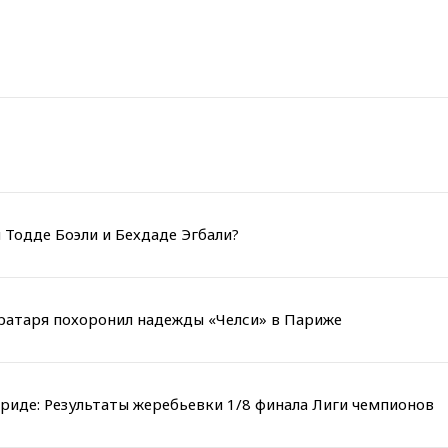
 Тодде Боэли и Бехдаде Эгбали?
вратаря похоронил надежды «Челси» в Париже
риде: Результаты жеребьевки 1/8 финала Лиги чемпионов