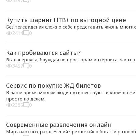
3597
1
2014-01-18, 16:12
Купить шаринг НТВ+ по выгодной цене
Без телевидения сложно себе представить жизнь многих,
2414
0
2014-01-16, 22:07
Как пробиваются сайты?
Вы наверняка, блуждая по просторам интернета, часто 
3457
0
2013-12-14, 14:07
Сервис по покупке ЖД билетов
В наше время многие люди путешествуют и конечно же ка
просто по делам.
2365
0
2013-12-08, 14:03
Современные развлечения онлайн
Мир азартных развлечений чрезвычайно богат и разнооб