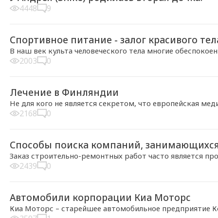
4448
9
2014-01-27, 21:25
Спортивное питание - залог красивого тел
В наш век культа человеческого тела многие обеспокое
2003
0
2014-01-22, 13:41
Лечение в Финляндии
Не для кого не является секретом, что европейская мед
2168
0
2014-01-21, 14:16
Способы поиска компаний, занимающихс
Заказ строительно-ремонтных работ часто является пр
2439
0
2014-01-18, 16:14
Автомобили корпорации Киа Моторс
Киа Моторс – старейшее автомобильное предприятие К