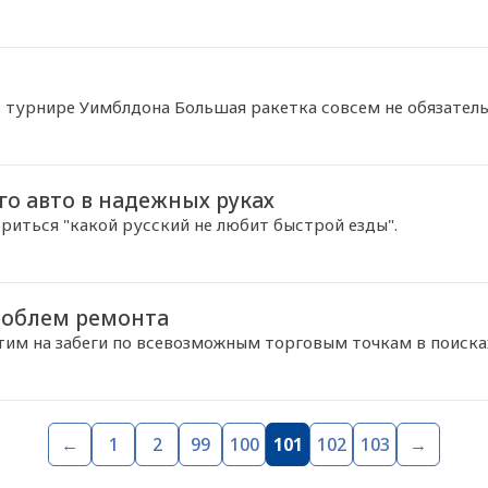
в турнире Уимблдона Большая ракетка совсем не обязатель
го авто в надежных руках
риться "какой русский не любит быстрой езды".
проблем ремонта
им на забеги по всевозможным торговым точкам в поиска
←
1
2
99
100
101
102
103
→