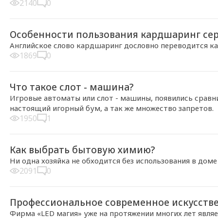
2140
0
2013-12-08, 13:57
Особенности пользования кардшаринг се
Английское слово кардшаринг дословно переводится ка
1869
0
2013-12-02, 21:00
Что такое слот - машина?
Игровые автоматы или слот - машины, появились сравнит
настоящий игорный бум, а так же множество запретов.
1950
1
2013-12-01, 15:10
Как выбрать бытовую химию?
Ни одна хозяйка не обходится без использования в доме
2091
0
2013-11-27, 22:29
Профессиональное современное искусств
Фирма «LED магия» уже на протяжении многих лет явля