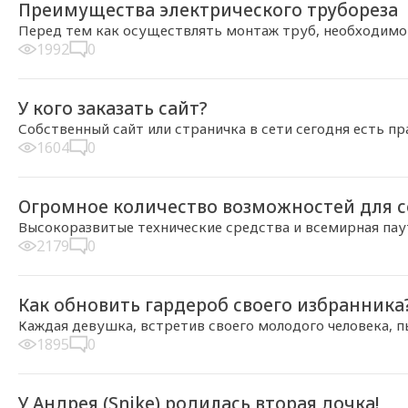
Преимущества электрического трубореза
Перед тем как осуществлять монтаж труб, необходимо
1992
0
2014-02-07, 13:23
У кого заказать сайт?
Собственный сайт или страничка в сети сегодня есть пр
1604
0
2014-01-30, 22:12
Огромное количество возможностей для с
Высокоразвитые технические средства и всемирная пау
2179
0
2014-01-30, 22:10
Как обновить гардероб своего избранника
Каждая девушка, встретив своего молодого человека, п
1895
0
2014-01-30, 17:16
У Андрея (Snike) родилась вторая дочка!