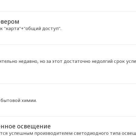
рвером
к "карта"+"общий доступ".
ельно недавно, но за этот достаточно недолгий срок успе
 бытовой химии.
енное освещение
ется успешным производителем светодиодного типа освещ