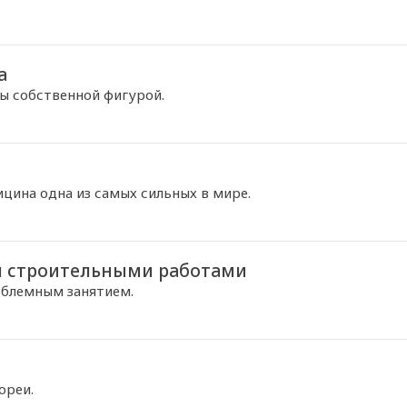
а
ны собственной фигурой.
ицина одна из самых сильных в мире.
я строительными работами
облемным занятием.
ореи.